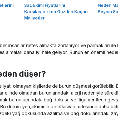
tlerini
Saç Ekimi Fiyatlarını
Neden Ma
Karşılaştırırken Gözden Kaçan
Beynin Sat
Maliyetler
er insanlar nefes almakta zorlanıyor ve parmakları ile
fes almaları daha iyi hale geliyor. Bunun en önemli ned
eden düşer?
liyatı olmayan kişilerde de burun düşmesi görülebilir
ar elinde olmadan burunlarındaki alerji nedeniyle sürekl
ırmak burun ucundaki bağ dokusu ve ligamentlerin gev
 Bu durum yerçekiminin de etkisiyle birleşince daha beli
deki yağ dokusunda azalma ve bağ dokularındaki zayı