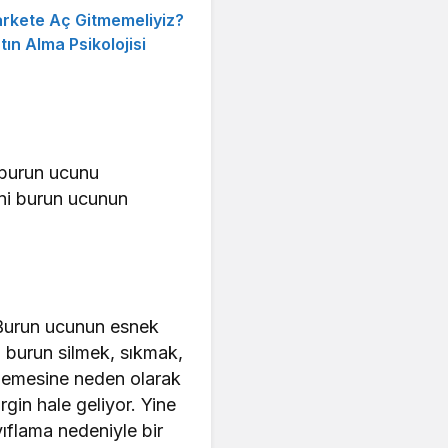
rkete Aç Gitmemeliyiz?
ın Alma Psikolojisi
 burun ucunu
eni burun ucunun
. Burun ucunun esnek
i burun silmek, sıkmak,
şemesine neden olarak
rgin hale geliyor. Yine
flama nedeniyle bir