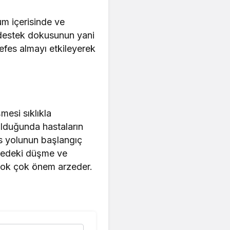
um içerisinde ve
i destek dokusunun yani
nefes almayı etkileyerek
esi sıklıkla
olduğunda hastaların
es yolunun başlangıç
ölgedeki düşme ve
n çok çok önem arzeder.