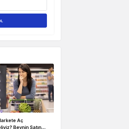
OL
arkete Aç
iyiz? Beynin Satın