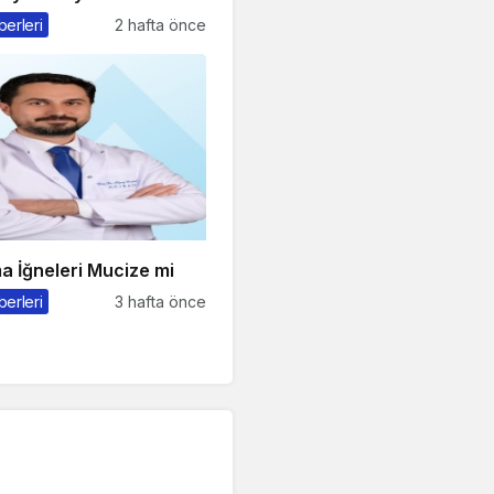
kolojisi
berleri
2 hafta önce
a İğneleri Mucize mi
berleri
3 hafta önce