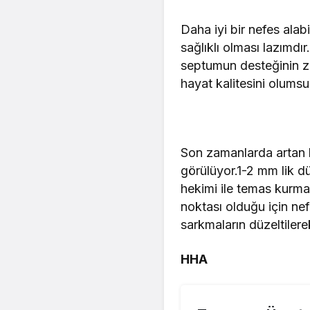
Daha iyi bir nefes alab
sağlıklı olması lazımd
septumun desteğinin zay
hayat kalitesini olumsuz
Son zamanlarda artan b
görülüyor.1-2 mm lik d
hekimi ile temas kurma
noktası olduğu için ne
sarkmaların düzeltilere
HHA