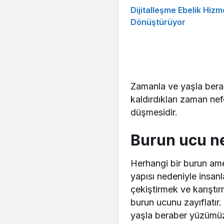
Dijitalleşme Ebelik Hizme
Dönüştürüyor
Zamanla ve yaşla berab
kaldırdıkları zaman ne
düşmesidir.
Burun ucu n
Herhangi bir burun ame
yapısı nedeniyle insanl
çekiştirmek ve karışt
burun ucunu zayıflatır.
yaşla beraber yüzümüz