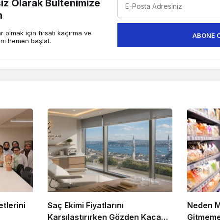
z Olarak Bültenimize
n
 olmak için fırsatı kaçırma ve
ABONE 
ini hemen başlat.
tlerini
Saç Ekimi Fiyatlarını
Neden M
Karşılaştırırken Gözden Kaçan
Gitmemel