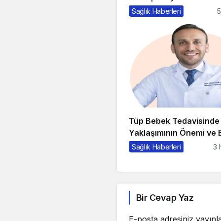
Sağlık Haberleri
5
Tüp Bebek Tedavisind
Yaklaşımının Önemi ve B
Gerekenler
Sağlık Haberleri
3 
Bir Cevap Yaz
E-posta adresiniz yayın