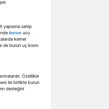
şer.
lt yapısına sahip
sinde
burun
ucu
stalarda kemer
e de burun uç kısmı
vmalardır. Özellikle
i ile birlikte burun
rın desteğini