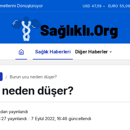
zmetlerini Dönüştürüyor
USD
47,59
EURO
55,09
Sağlık Haberleri
Diğer Haberler
Burun ucu neden düşer?
 neden düşer?
ndan yayınlandı
6:27
yayınlandı
7 Eylül 2022, 16:46
güncellendi