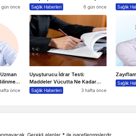
Maliyetler
Alma Psi
 gün önce
Sağlık Haberleri
6 gün önce
Sağlık Ha
e Uzman
Uyuşturucu İdrar Testi:
Zayıflam
ilinmesi
Maddeler Vücutta Ne Kadar
Sağlık Ha
Kalır, Süreç Nasıl İşler?
hafta önce
Sağlık Haberleri
3 hafta önce
lanmayacak.
Gerekli alanlar
*
ile işaretlenmişlerdir