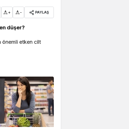
+
-
PAYLAŞ
den düşer?
 önemli etken cilt