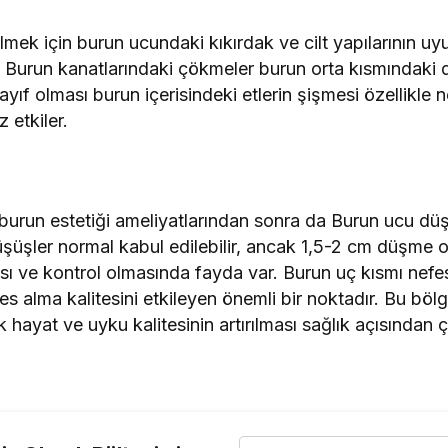
ilmek için burun ucundaki kıkırdak ve cilt yapılarının uy
ır. Burun kanatlarındaki çökmeler burun orta kısmındak
ıf olması burun içerisindeki etlerin şişmesi özellikle 
 etkiler.
urun estetiği ameliyatlarından sonra da Burun ucu düşm
üşüşler normal kabul edilebilir, ancak 1,5-2 cm düşme 
sı ve kontrol olmasında fayda var. Burun uç kısmı nef
fes alma kalitesini etkileyen önemli bir noktadır. Bu b
k hayat ve uyku kalitesinin artırılması sağlık açısında