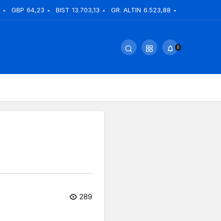
GBP
64,23
BIST
13.703,13
GR. ALTIN
6.523,88
0
289