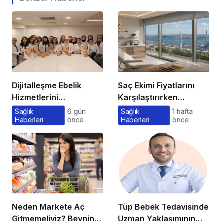
Dijitalleşme Ebelik
Saç Ekimi Fiyatlarını
Hizmetlerini
Karşılaştırırken
Dönüştürüyor
Gözden Kaçan
Sağlık
6 gün
Sağlık
1 hafta
Haberleri
önce
Haberleri
önce
Maliyetler
Neden Markete Aç
Tüp Bebek Tedavisinde
Gitmemeliyiz? Beynin
Uzman Yaklaşımının