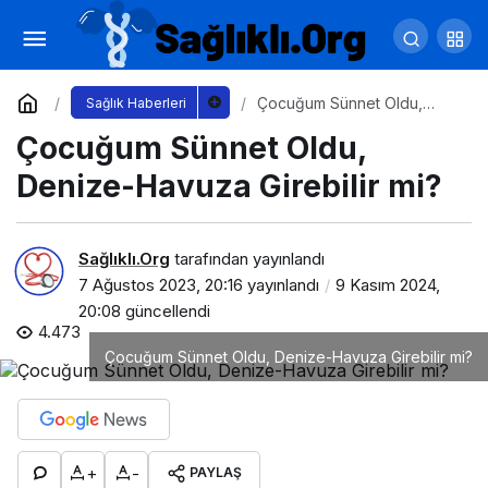
Anne bebek arasındaki ilişki başlangıçtan
güçlü tutulmalı
Yorum Yap
Paylaş
Çocuğum Sünnet Oldu,
Sağlık Haberleri
Denize-Havuza Girebilir mi?
Çocuğum Sünnet Oldu,
Denize-Havuza Girebilir mi?
Sağlıklı.Org
tarafından yayınlandı
7 Ağustos 2023, 20:16
yayınlandı
9 Kasım 2024,
20:08
güncellendi
4.473
Çocuğum Sünnet Oldu, Denize-Havuza Girebilir mi?
+
-
PAYLAŞ