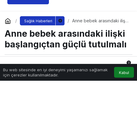
Anne bebek arasındaki ilişki
Sağlık Haberleri
başlangıçtan güçlü tutulmalı
Anne bebek arasındaki ilişki
başlangıçtan güçlü tutulmalı
0
Sağlıklı.Org
tarafından yayınlandı
Bu web sitesinde en iyi deneyimi yaşamanızı sağlamak
7 Ağustos 2023, 20:16
yayınlandı
Anasayfa
Akış
Hesabım
Bildirimler
Kabul
için çerezler kullanılmaktadır.
209
anne-bebek-arasindaki-iliski-baslangictan-guclu-tutulmali.jpg
PAYLAŞ
Anne çocuk arasındaki ilişkide en önemli