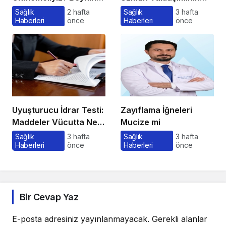
Satın Alma Psikolojisi
Önemi ve Bilinmesi
Sağlık
2 hafta
Sağlık
3 hafta
Haberleri
önce
Haberleri
önce
Gerekenler
Uyuşturucu İdrar Testi:
Zayıflama İğneleri
Maddeler Vücutta Ne
Mucize mi
Kadar Kalır, Süreç
Sağlık
3 hafta
Sağlık
3 hafta
Haberleri
önce
Haberleri
önce
Nasıl İşler?
Bir Cevap Yaz
E-posta adresiniz yayınlanmayacak.
Gerekli alanlar