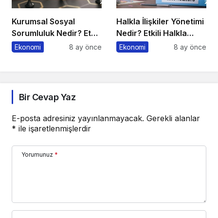
Kurumsal Sosyal
Halkla İlişkiler Yönetimi
Sorumluluk Nedir? Etkili
Nedir? Etkili Halkla
Kurumsal Sosyal
İlişkiler Yönetimi İçin 10
Ekonomi
8 ay önce
Ekonomi
8 ay önce
Sorumluluk İçin 10 Altın
Altın İpucu
Öneri
Bir Cevap Yaz
E-posta adresiniz yayınlanmayacak.
Gerekli alanlar
*
ile işaretlenmişlerdir
Yorumunuz
*