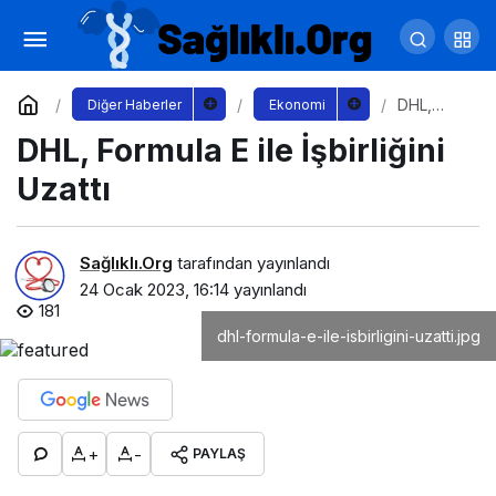
Uğur Kılıç D Smart'a konuk oluyor
Yorum Yap
Paylaş
DHL,
Diğer Haberler
Ekonomi
Formula E
DHL, Formula E ile İşbirliğini
ile
İşbirliğini
Uzattı
Uzattı
Sağlıklı.Org
tarafından yayınlandı
24 Ocak 2023, 16:14
yayınlandı
181
dhl-formula-e-ile-isbirligini-uzatti.jpg
+
-
PAYLAŞ