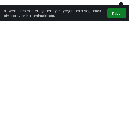
0
Sağlıklı.Org
tarafından yayınlandı
Bu web sitesinde en iyi deneyimi yaşamanızı sağlamak
23 Ocak 2023, 18:45
yayınlandı
Anasayfa
Akış
Hesabım
Bildirimler
Kabul
için çerezler kullanılmaktadır.
211
ugur-kilic-d-smart39a-konuk-oluyor.jpg
PAYLAŞ
D Smart ülkenin önde gelen spor adamlarını
ağırlamaya devam ediyor.
Türkiye Hentbol Federasyonu Başkanı Uğur Kılıç
D-Smart’ta yayınlanan Haftanın Konuğu
programında Berke Kosova’nın sorularını
yanıtlayacak. Kılıç, Türk hentbolundaki son
gelişmeleri değerlendirecek.