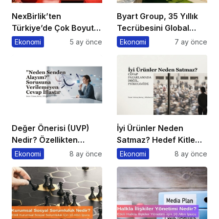
NexBirlik’ten
Byart Group, 35 Yıllık
Türkiye’de Çok Boyutlu
Tecrübesini Global
Marka Hamlesi
Başarıya Dönüştürüyor
Ekonomi
5 ay önce
Ekonomi
7 ay önce
Değer Önerisi (UVP)
İyi Ürünler Neden
Nedir? Özellikten
Satmaz? Hedef Kitle
Faydaya Geçiş
Yanılgısı
Ekonomi
8 ay önce
Ekonomi
8 ay önce