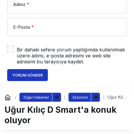
Adınız
*
E-Posta
*
Bir dahaki sefere yorum yaptığımda kullanılmak
üzere adımı, e-posta adresimi ve web site
adresimi bu tarayıcıya kaydet.
YORUM GÖNDER
Uğur Kılıç
Diğer Haberler
Ekonomi
D Smart'a
Uğur Kılıç D Smart'a konuk
konuk
oluyor
oluyor