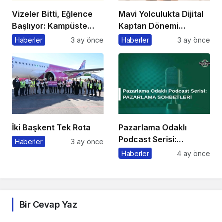
Vizeler Bitti, Eğlence
Mavi Yolculukta Dijital
Başlıyor: Kampüste
Kaptan Dönemi
Bahar Festivali
Başlıyor
Haberler
3 ay önce
Haberler
3 ay önce
Kaçmaz!
İki Başkent Tek Rota
Pazarlama Odaklı
Podcast Serisi:
Haberler
3 ay önce
Pazarlama Sohbetleri
Haberler
4 ay önce
Bir Cevap Yaz