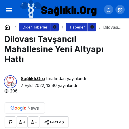
Boğaziçi Üniversitesi’nden Yurt Açıklaması
Yorum Yap
Paylaş
Dilovası
Diğer Haberler
Haberler
Tavşancıl
Dilovası Tavşancıl
Mahallesi
ne Yeni
Altyapı
Mahallesine Yeni Altyapı
Hattı
Hattı
Sağlıklı.Org
tarafından yayınlandı
7 Eylül 2022, 13:40
yayınlandı
206
+
-
PAYLAŞ