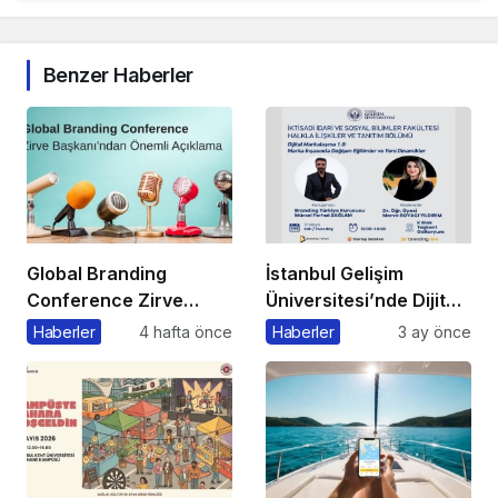
Benzer Haberler
Global Branding
İstanbul Gelişim
Conference Zirve
Üniversitesi’nde Dijital
Başkanı’ndan Önemli
Markalaşma 1.0
Haberler
4 hafta önce
Haberler
3 ay önce
Açıklama
Etkinliği Düzenlenecek