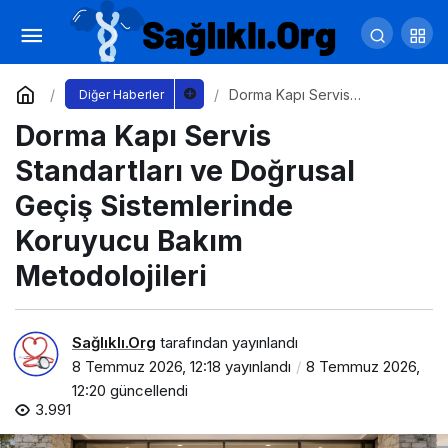
İş Kazası Geçiren İşçinin Hukuki Hakları
Nelerdir?
Yorum Yap
Paylaş
Dorma Kapı Servis
Diğer Haberler
Standartları ve Doğrusal
Dorma Kapı Servis
Geçiş Sistemlerinde
Koruyucu Bakım
Metodolojileri
Standartları ve Doğrusal
Geçiş Sistemlerinde
Koruyucu Bakım
Metodolojileri
Sağlıklı.Org
tarafından yayınlandı
8 Temmuz 2026, 12:18
yayınlandı
8 Temmuz 2026,
12:20
güncellendi
3.991