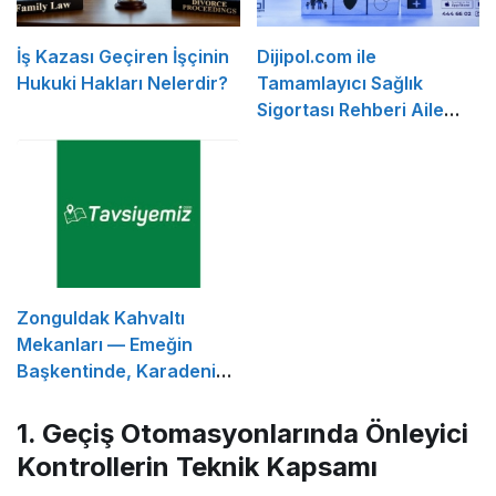
İş Kazası Geçiren İşçinin
Dijipol.com ile
Hukuki Hakları Nelerdir?
Tamamlayıcı Sağlık
Sigortası Rehberi Aile
Sağlığını Güvence Altına
Almanın en Kolay Yolu
Zonguldak Kahvaltı
Mekanları — Emeğin
Başkentinde, Karadeniz
ve Orman Esintili Sabah
Sofraları
1. Geçiş Otomasyonlarında Önleyici
Kontrollerin Teknik Kapsamı