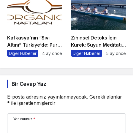
Kafkasya’nın “Sıvı
Zihinsel Detoks İçin
Altını” Türkiye’de: Pure
Kürek: Suyun Meditatif
Naftalan Resmen
Gücüyle Strese Veda
Diğer Haberler
4 ay önce
Diğer Haberler
5 ay önce
Faaliyete Başladı
Edin
Bir Cevap Yaz
E-posta adresiniz yayınlanmayacak.
Gerekli alanlar
*
ile işaretlenmişlerdir
Yorumunuz
*