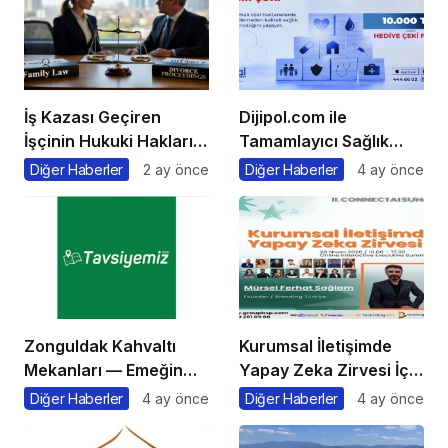
İş Kazası Geçiren
Dijipol.com ile
İşçinin Hukuki Hakları
Tamamlayıcı Sağlık
Nelerdir?
Sigortası Rehberi Aile
Diğer Haberler
2 ay önce
Diğer Haberler
4 ay önce
Sağlığını Güvence
Altına Almanın en Kolay
Yolu
Zonguldak Kahvaltı
Kurumsal İletişimde
Mekanları — Emeğin
Yapay Zeka Zirvesi İçin
Başkentinde,
Geri Sayım!
Diğer Haberler
4 ay önce
Diğer Haberler
4 ay önce
Karadeniz ve Orman
Esintili Sabah Sofraları