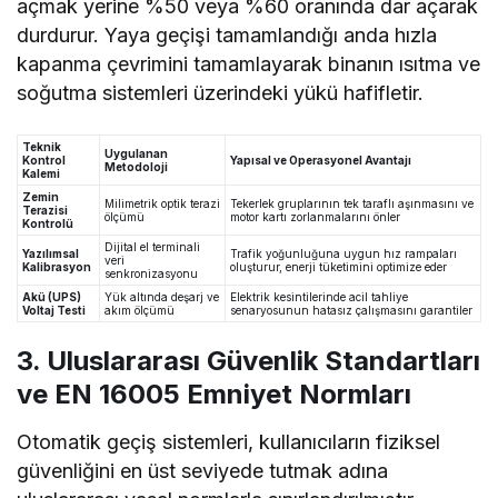
açmak yerine %50 veya %60 oranında dar açarak
durdurur. Yaya geçişi tamamlandığı anda hızla
kapanma çevrimini tamamlayarak binanın ısıtma ve
soğutma sistemleri üzerindeki yükü hafifletir.
Teknik
Uygulanan
Kontrol
Yapısal ve Operasyonel Avantajı
Metodoloji
Kalemi
Zemin
Milimetrik optik terazi
Tekerlek gruplarının tek taraflı aşınmasını ve
Terazisi
ölçümü
motor kartı zorlanmalarını önler
Kontrolü
Dijital el terminali
Yazılımsal
Trafik yoğunluğuna uygun hız rampaları
veri
Kalibrasyon
oluşturur, enerji tüketimini optimize eder
senkronizasyonu
Akü (UPS)
Yük altında deşarj ve
Elektrik kesintilerinde acil tahliye
Voltaj Testi
akım ölçümü
senaryosunun hatasız çalışmasını garantiler
3. Uluslararası Güvenlik Standartları
ve EN 16005 Emniyet Normları
Otomatik geçiş sistemleri, kullanıcıların fiziksel
güvenliğini en üst seviyede tutmak adına