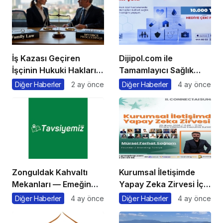
İş Kazası Geçiren
Dijipol.com ile
İşçinin Hukuki Hakları
Tamamlayıcı Sağlık
Nelerdir?
Sigortası Rehberi Aile
Diğer Haberler
2 ay önce
Diğer Haberler
4 ay önce
Sağlığını Güvence
Altına Almanın en Kolay
Yolu
Zonguldak Kahvaltı
Kurumsal İletişimde
Mekanları — Emeğin
Yapay Zeka Zirvesi İçin
Başkentinde,
Geri Sayım!
Diğer Haberler
4 ay önce
Diğer Haberler
4 ay önce
Karadeniz ve Orman
Esintili Sabah Sofraları