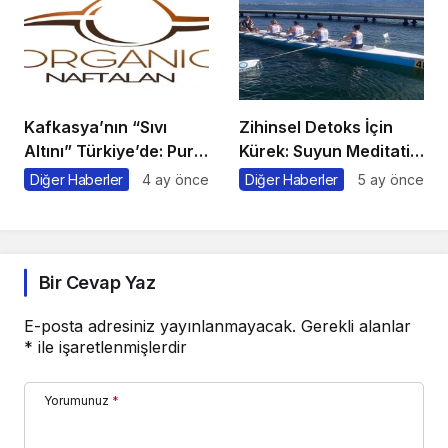
Kafkasya’nın “Sıvı
Zihinsel Detoks İçin
Altını” Türkiye’de: Pure
Kürek: Suyun Meditatif
Naftalan Resmen
Gücüyle Strese Veda
Diğer Haberler
4 ay önce
Diğer Haberler
5 ay önce
Faaliyete Başladı
Edin
Bir Cevap Yaz
E-posta adresiniz yayınlanmayacak.
Gerekli alanlar
*
ile işaretlenmişlerdir
Yorumunuz
*