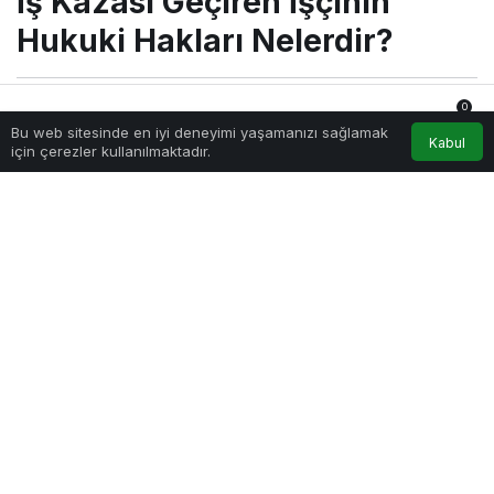
İş Kazası Geçiren İşçinin
Hukuki Hakları Nelerdir?
0
Sağlıklı.Org
tarafından yayınlandı
Bu web sitesinde en iyi deneyimi yaşamanızı sağlamak
8 Haziran 2026, 17:04
yayınlandı
8 Haziran 2026,
Anasayfa
Akış
Hesabım
Bildirimler
Kabul
için çerezler kullanılmaktadır.
17:04
güncellendi
5.464
İş Kazası Geçiren İşçinin Hukuki Hakları Nelerdir?