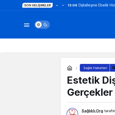
Dijitalleşme Ebelik Hi
13:06
SON GELIŞMELER
Sağlık Haberleri
Estetik Di
Gerçekler
Sağlıklı.Org
tarafı