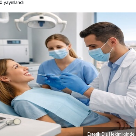
50
yayınlandı
Estetik Diş Hekimliğinde