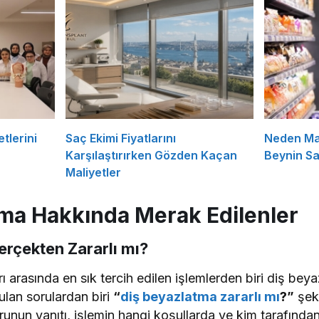
tlerini
Saç Ekimi Fiyatlarını
Neden Ma
Karşılaştırırken Gözden Kaçan
Beynin Sat
Maliyetler
ma Hakkında Merak Edilenler
rçekten Zararlı mı?
ı arasında en sık tercih edilen işlemlerden biri diş be
rulan sorulardan biri
“
diş beyazlatma zararlı mı
?”
şek
runun yanıtı, işlemin hangi koşullarda ve kim tarafında