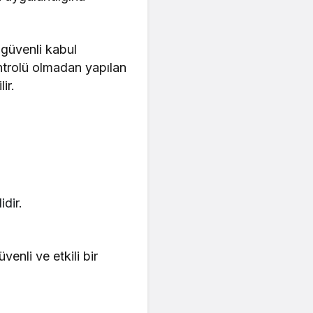
 güvenli kabul
ntrolü olmadan yapılan
ir.
dir.
enli ve etkili bir