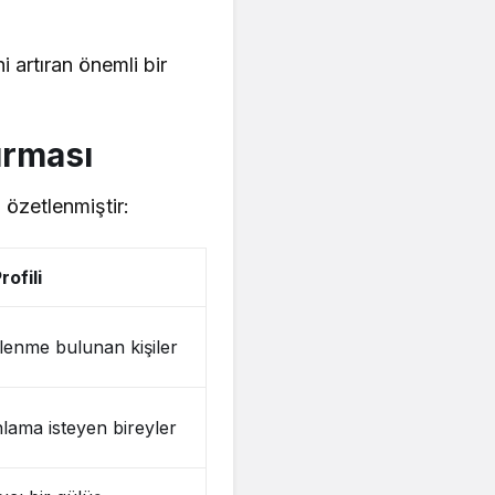
 artıran önemli bir
ırması
 özetlenmiştir:
ofili
lenme bulunan kişiler
nlama isteyen bireyler