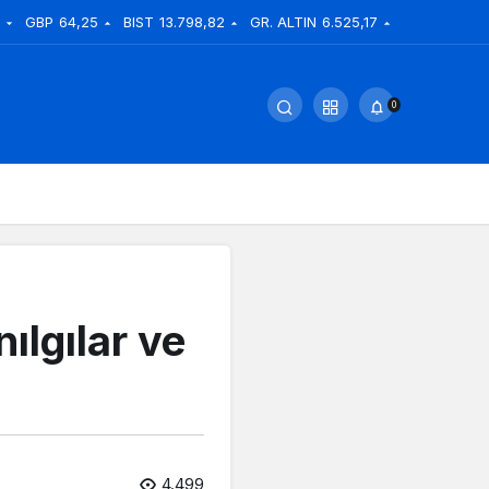
GBP
64,25
BIST
13.798,82
GR. ALTIN
6.525,17
0
ılgılar ve
4.499