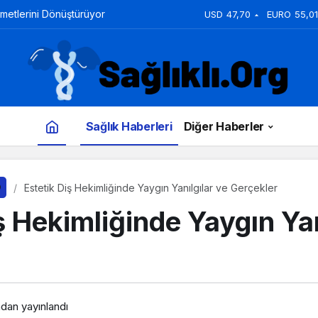
zmetlerini Dönüştürüyor
USD
47,70
EURO
55,01
Sağlık Haberleri
Diğer Haberler
Estetik Diş Hekimliğinde Yaygın Yanılgılar ve Gerçekler
ş Hekimliğinde Yaygın Yan
ndan yayınlandı