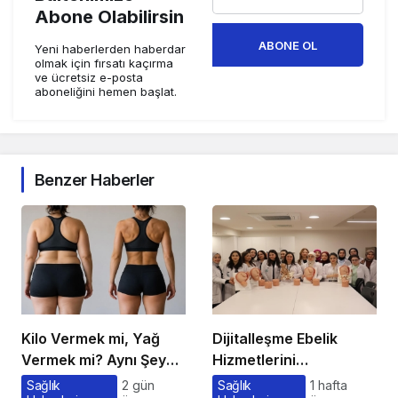
Abone Olabilirsin
ABONE OL
Yeni haberlerden haberdar
olmak için fırsatı kaçırma
ve ücretsiz e-posta
aboneliğini hemen başlat.
Benzer Haberler
Kilo Vermek mi, Yağ
Dijitalleşme Ebelik
Vermek mi? Aynı Şey
Hizmetlerini
Sanıyoruz Ama Değil!
Dönüştürüyor
Sağlık
2 gün
Sağlık
1 hafta