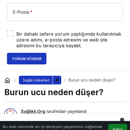
E-Posta
*
Bir dahaki sefere yorum yaptığımda kullanılmak
üzere adımı, e-posta adresimi ve web site
adresimi bu tarayıcıya kaydet.
YORUM GÖNDER
Burun ucu neden düşer?
Sağlık Haberleri
Burun ucu neden düşer?
Sağlıklı.Org
tarafından yayınlandı
31 Ağustos 2021, 16:27
yayınlandı
7 Eylül 2022,
0
16:46
güncellendi
Bu web sitesinde en iyi deneyimi yaşamanızı sağlamak
Anasayfa
Akış
Hesabım
Bildirimler
Kabul