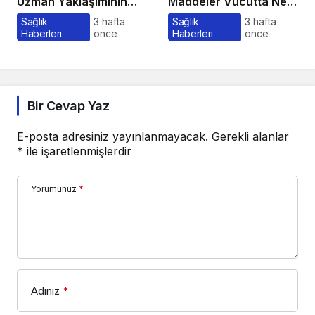
Uzman Yaklaşımının
Maddeler Vücutta Ne
Önemi ve Bilinmesi
Kadar Kalır, Süreç
Sağlık
3 hafta
Sağlık
3 hafta
Haberleri
önce
Haberleri
önce
Gerekenler
Nasıl İşler?
Bir Cevap Yaz
E-posta adresiniz yayınlanmayacak.
Gerekli alanlar
*
ile işaretlenmişlerdir
Yorumunuz
*
Adınız
*