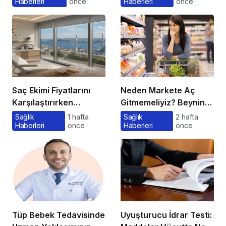
Haberleri
önce
Haberleri
önce
Saç Ekimi Fiyatlarını
Neden Markete Aç
Karşılaştırırken
Gitmemeliyiz? Beynin
Gözden Kaçan
Satın Alma Psikolojisi
Sağlık
1 hafta
Sağlık
2 hafta
Haberleri
önce
Haberleri
önce
Maliyetler
Tüp Bebek Tedavisinde
Uyuşturucu İdrar Testi: