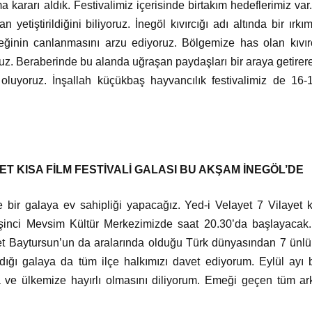
a kararı aldık. Festivalimiz içerisinde birtakım hedeflerimiz v
yetiştirildiğini biliyoruz. İnegöl kıvırcığı adı altında bir ır
sleğinin canlanmasını arzu ediyoruz. Bölgemize has olan kıv
oruz. Beraberinde bu alanda uğraşan paydaşları bir araya getirer
luyoruz. İnşallah küçükbaş hayvancılık festivalimiz de 16-1
YET KISA FİLM FESTİVALİ GALASI BU AKŞAM İNEGÖL’DE
ir galaya ev sahipliği yapacağız. Yed-i Velayet 7 Vilayet kıs
şinci Mevsim Kültür Merkezimizde saat 20.30’da başlayacak
 Baytursun’un da aralarında olduğu Türk dünyasından 7 ünlü 
aldığı galaya da tüm ilçe halkımızı davet ediyorum. Eylül ay
ıza ve ülkemize hayırlı olmasını diliyorum. Emeği geçen tüm a