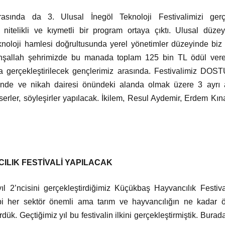
rasında da 3. Ulusal İnegöl Teknoloji Festivalimizi gerçek
 nitelikli ve kıymetli bir program ortaya çıktı. Ulusal düze
teknoloji hamlesi doğrultusunda yerel yönetimler düzeyinde biz 
inşallah şehrimizde bu manada toplam 125 bin TL ödül verec
a gerçekleştirilecek gençlerimiz arasında. Festivalimiz DOS
sinde ve nikah dairesi önündeki alanda olmak üzere 3 ayrı
nserler, söyleşirler yapılacak. İkilem, Resul Aydemir, Erdem Kı
ILIK FESTİVALİ YAPILACAK
ıl 2’ncisini gerçekleştirdiğimiz Küçükbaş Hayvancılık Festi
bi her sektör önemli ama tarım ve hayvancılığın ne kadar
ük. Geçtiğimiz yıl bu festivalin ilkini gerçekleştirmiştik. Burada