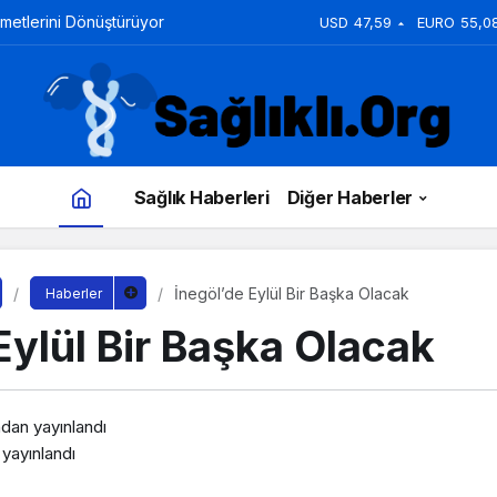
zmetlerini Dönüştürüyor
USD
47,59
EURO
55,0
Sağlık Haberleri
Diğer Haberler
İnegöl’de Eylül Bir Başka Olacak
Haberler
Eylül Bir Başka Olacak
ndan yayınlandı
yayınlandı