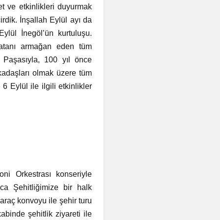
et ve etkinlikleri duyurmak
dik. İnşallah Eylül ayı da
ylül İnegöl’ün kurtuluşu.
vatanı armağan eden tüm
i Paşasıyla, 100 yıl önce
kadaşları olmak üzere tüm
Eylül ile ilgili etkinlikler
ni Orkestrası konseriyle
ca Şehitliğimize bir halk
araç konvoyu ile şehir turu
binde şehitlik ziyareti ile