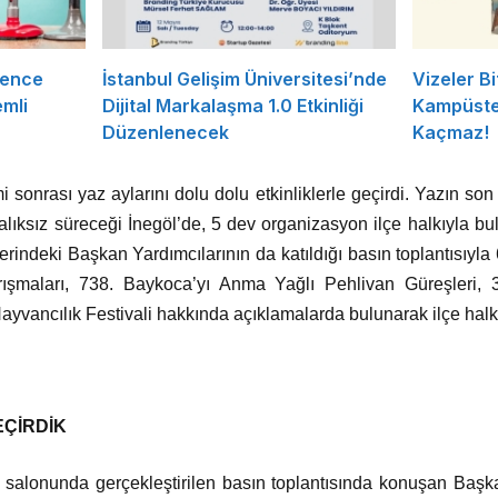
rence
İstanbul Gelişim Üniversitesi’nde
Vizeler Bi
mli
Dijital Markalaşma 1.0 Etkinliği
Kampüste 
Düzenlenecek
Kaçmaz!
 sonrası yaz aylarını dolu dolu etkinliklerle geçirdi. Yazın son
alıksız süreceği İnegöl’de, 5 dev organizasyon ilçe halkıyla b
indeki Başkan Yardımcılarının da katıldığı basın toplantısıyla 6
şmaları, 738. Baykoca’yı Anma Yağlı Pehlivan Güreşleri, 3.
ayvancılık Festivali hakkında açıklamalarda bulunarak ilçe halkı
EÇİRDİK
alonunda gerçekleştirilen basın toplantısında konuşan Başk