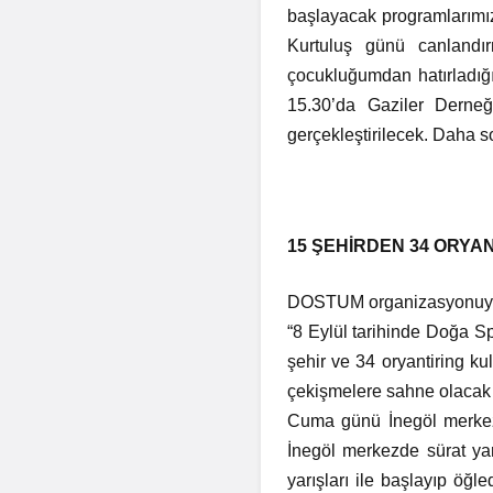
başlayacak programlarımı
Kurtuluş günü canlandı
çocukluğumdan hatırladığım
15.30’da Gaziler Derneğ
gerçekleştirilecek. Daha 
15 ŞEHİRDEN 34 ORYA
DOSTUM organizasyonuyla 4
“8 Eylül tarihinde Doğa Sp
şehir ve 34 oryantiring k
çekişmelere sahne olacak 
Cuma günü İnegöl merkezde
İnegöl merkezde sürat yar
yarışları ile başlayıp öğ