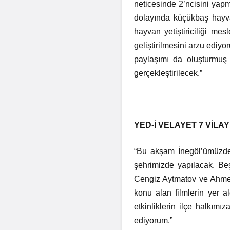
neticesinde 2’ncisini yapm
dolayında küçükbaş hayvan 
hayvan yetiştiriciliği me
geliştirilmesini arzu ediy
paylaşımı da oluşturmuş o
gerçekleştirilecek.”
YED-İ VELAYET 7 VİLA
“Bu akşam İnegöl’ümüzde b
şehrimizde yapılacak. Be
Cengiz Aytmatov ve Ahmet
konu alan filmlerin yer 
etkinliklerin ilçe halkım
ediyorum.”