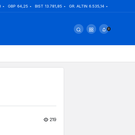
8
GBP
64,25
BIST
13.781,85
GR. ALTIN
6.535,14
0
219