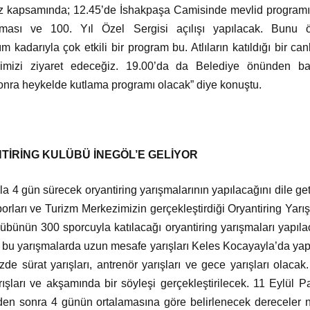
z kapsamında; 12.45’de İshakpaşa Camisinde mevlid programı
rması ve 100. Yıl Özel Sergisi açılışı yapılacak. Bunu
 kadarıyla çok etkili bir program bu. Atlıların katıldığı bir c
imizi ziyaret edeceğiz. 19.00’da da Belediye önünden baş
sonra heykelde kutlama programı olacak” diye konuştu.
NTİRİNG KULÜBÜ İNEGÖL’E GELİYOR
 gün sürecek oryantiring yarışmalarının yapılacağını dile get
orları ve Turizm Merkezimizin gerçekleştirdiği Oryantiring Yarı
ulübünün 300 sporcuyla katılacağı oryantiring yarışmaları yapı
bu yarışmalarda uzun mesafe yarışları Keles Kocayayla’da ya
 sürat yarışları, antrenör yarışları ve gece yarışları olaca
ışları ve akşamında bir söyleşi gerçekleştirilecek. 11 Eylül 
leden sonra 4 günün ortalamasına göre belirlenecek dereceler n