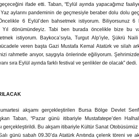
geçeceğini ifade etti. Taban, “Eylül ayında yapacağımız faaliy
 Yaz aylarını pandeminin de geçmesiyle beraber dolu dolu geçir
 Öncelikle 6 Eylül’den bahsetmek istiyorum. Biliyorsunuz 6 E
 Yıl dönümündeyiz. Tabi ben burada öncelikle bize bu 
etmek istiyorum. Baykoca’sıyla, Turgut Alp’iyle, Şükrü Nail
mücadele veren başta Gazi Mustafa Kemal Atatürk ve silah ar
mizi rahmetle anıyor, saygıyla önlerinde eğiliyorum. Şehrimizde 6 
anı sıra Eylül ayında farklı festival ve şenlikler de olacak” dedi.
RILACAK
Cumartesi akşamı gerçekleştirilen Bursa Bölge Devlet Senfo
aşkan Taban, “Pazar günü itibariyle Mustafatepe’den Halhal
 gerçekleştirildi. Bu akşam itibariyle Kültür Sanat Otobüsümüz 
Salı günü sabah 09.30’da Atatürk Anıtında çelenk töreni ve aka