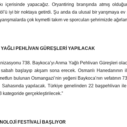
ı içerisinde yapacağız. Oryantiring branşında atmış olduğu
l’ü iyi bir noktaya getirdi. Şu anda da ulusal bir yarışmaya e
 yarışmalarda çok kıymetli takım ve sporcuları şehrimizde ağırla
A YAĞLI PEHLİVAN GÜREŞLERİ YAPILACAK
ganizasyonu 738. Baykoca’yı Anma Yağlı Pehlivan Güreşleri olaca
sabah başlayıp akşam sona erecek. Osmanlı Hanedanının ilk
tfun bulunan Osmangazi’nin yeğeni Baykoca’nın vefatının 738
l Sahasında yapılacak. Türkiye genelinden 22 başpehlivan ile
13 kategoride gerçekleştirilecek.”
NOLOJİ FESTİVALİ BAŞLIYOR