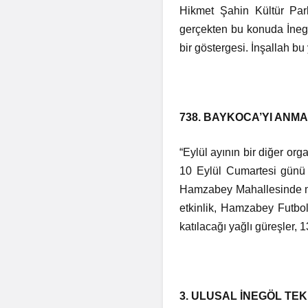
Hikmet Şahin Kültür Park
gerçekten bu konuda İnegö
bir göstergesi. İnşallah bu
738. BAYKOCA’YI ANM
“Eylül ayının bir diğer or
10 Eylül Cumartesi günü 
Hamzabey Mahallesinde me
etkinlik, Hamzabey Futbo
katılacağı yağlı güreşler, 
3. ULUSAL İNEGÖL TEK