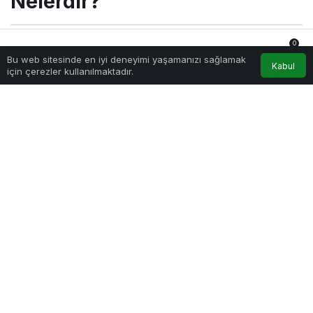
Nelerdir?
0
Sağlıklı.Org
tarafından yayınlandı
Bu web sitesinde en iyi deneyimi yaşamanızı sağlamak
25 Kasım 2021, 15:34
yayınlandı
7 Eylül 2022, 16:43
Anasayfa
Akış
Hesabım
Bildirimler
Kabul
için çerezler kullanılmaktadır.
güncellendi
528
PAYLAŞ
Boyun ağrısı yaygın bir şikayettir. Boyun kasları
yanlış duruştan kaynaklı gergin olabilir. Boyun
ağrısının yanlış oturuş ve duruş gibi birçok farklı
nedeni vardır. Çok yaygın görülen bir sağlık sorunu
olmasıyla birlikte her yaşta ve cinsiyette olan
insanda görülebilir. Günlük hayatta yaşanan stres