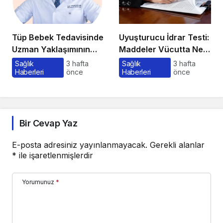
Tüp Bebek Tedavisinde
Uyuşturucu İdrar Testi:
Uzman Yaklaşımının
Maddeler Vücutta Ne
Önemi ve Bilinmesi
Kadar Kalır, Süreç
Sağlık
3 hafta
Sağlık
3 hafta
Haberleri
önce
Haberleri
önce
Gerekenler
Nasıl İşler?
Bir Cevap Yaz
E-posta adresiniz yayınlanmayacak.
Gerekli alanlar
*
ile işaretlenmişlerdir
Yorumunuz
*