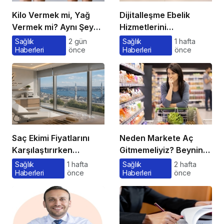
Kilo Vermek mi, Yağ
Dijitalleşme Ebelik
Vermek mi? Aynı Şey
Hizmetlerini
Sanıyoruz Ama Değil!
Dönüştürüyor
Sağlık
2 gün
Sağlık
1 hafta
Haberleri
önce
Haberleri
önce
Saç Ekimi Fiyatlarını
Neden Markete Aç
Karşılaştırırken
Gitmemeliyiz? Beynin
Gözden Kaçan
Satın Alma Psikolojisi
Sağlık
1 hafta
Sağlık
2 hafta
Haberleri
önce
Haberleri
önce
Maliyetler