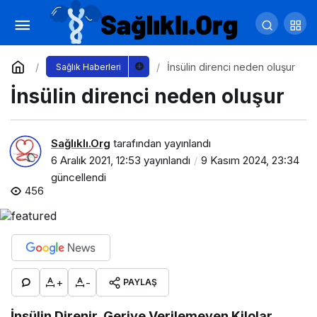
Boyun Ağrısı Sebepleri Nelerdir?
Yorum Yap
Paylaş
İnsülin direnci neden oluşur
Sağlık Haberleri
İnsülin direnci neden oluşur
Sağlıklı.Org
tarafından yayınlandı
6 Aralık 2021, 12:53
yayınlandı
9 Kasım 2024, 23:34
güncellendi
456
+
-
PAYLAŞ
İnsülin Direnir, Geriye Verilemeyen Kilolar