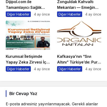
Dijipol.com ile
Zonguldak Kahvaltı
Tamamlayıcı Sağlık
Mekanları — Emeğin
Sigortası Rehberi Aile
Başkentinde,
Diğer Haberler
4 ay önce
Diğer Haberler
4 ay önce
Sağlığını Güvence
Karadeniz ve Orman
Altına Almanın en Kolay
Esintili Sabah Sofraları
Yolu
Kurumsal İletişimde
Kafkasya’nın “Sıvı
Yapay Zeka Zirvesi İçin
Altını” Türkiye’de: Pure
Geri Sayım!
Naftalan Resmen
Diğer Haberler
4 ay önce
Diğer Haberler
4 ay önce
Faaliyete Başladı
Bir Cevap Yaz
E-posta adresiniz yayınlanmayacak.
Gerekli alanlar