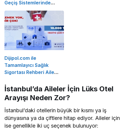
Geçiş Sistemlerinde
Koruyucu Bakım
Metodolojileri
Dijipol.com ile
Tamamlayıcı Sağlık
Sigortası Rehberi Aile
Sağlığını Güvence Altına
Almanın en Kolay Yolu
İstanbul’da Aileler İçin Lüks Otel
Arayışı Neden Zor?
İstanbul’daki otellerin büyük bir kısmı ya iş
dünyasına ya da çiftlere hitap ediyor. Aileler için
ise genellikle iki uç seçenek bulunuyor: