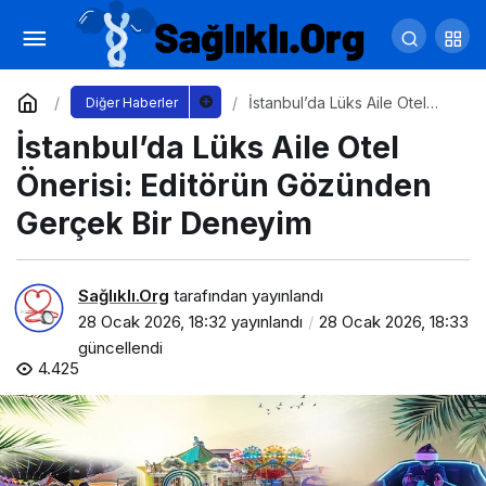
Bir Marka Manifestosu: Branding Türkiye’nin
Marka Hikayesi
Yorum Yap
Paylaş
İstanbul’da Lüks Aile Otel
Diğer Haberler
Önerisi: Editörün Gözünden
İstanbul’da Lüks Aile Otel
Gerçek Bir Deneyim
Önerisi: Editörün Gözünden
Gerçek Bir Deneyim
Sağlıklı.Org
tarafından yayınlandı
28 Ocak 2026, 18:32
yayınlandı
28 Ocak 2026, 18:33
güncellendi
4.425