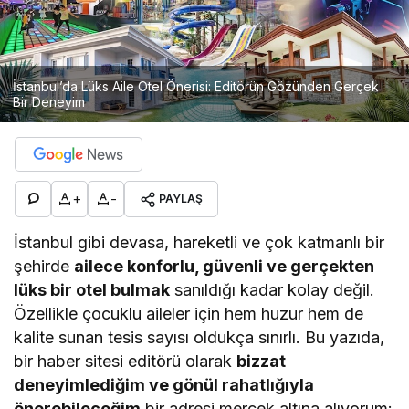
İstanbul’da Lüks Aile Otel Önerisi: Editörün Gözünden Gerçek
Bir Deneyim
+
-
PAYLAŞ
İstanbul gibi devasa, hareketli ve çok katmanlı bir
şehirde
ailece konforlu, güvenli ve gerçekten
lüks bir otel bulmak
sanıldığı kadar kolay değil.
Özellikle çocuklu aileler için hem huzur hem de
kalite sunan tesis sayısı oldukça sınırlı. Bu yazıda,
bir haber sitesi editörü olarak
bizzat
deneyimlediğim ve gönül rahatlığıyla
önerebileceğim
bir adresi mercek altına alıyorum: