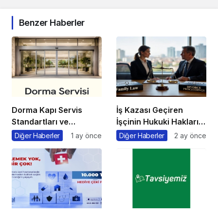
Benzer Haberler
Dorma Kapı Servis
İş Kazası Geçiren
Standartları ve
İşçinin Hukuki Hakları
Doğrusal Geçiş
Nelerdir?
Diğer Haberler
1 ay önce
Diğer Haberler
2 ay önce
Sistemlerinde
Koruyucu Bakım
Metodolojileri