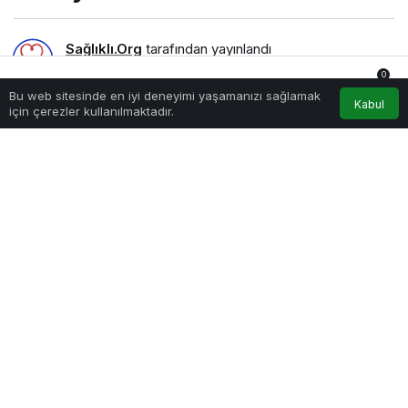
Sağlıklı.Org
tarafından yayınlandı
23 Temmuz 2024, 00:43
yayınlandı
0
1.475
Bu web sitesinde en iyi deneyimi yaşamanızı sağlamak
Anasayfa
Akış
Hesabım
Bildirimler
Kabul
için çerezler kullanılmaktadır.
Hediye Kutuları
PAYLAŞ