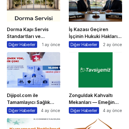
Dorma Kapı Servis
İş Kazası Geçiren
Standartları ve
İşçinin Hukuki Hakları
Doğrusal Geçiş
Nelerdir?
Diğer Haberler
1 ay önce
Diğer Haberler
2 ay önce
Sistemlerinde
Koruyucu Bakım
Metodolojileri
Dijipol.com ile
Zonguldak Kahvaltı
Tamamlayıcı Sağlık
Mekanları — Emeğin
Sigortası Rehberi Aile
Başkentinde,
Diğer Haberler
4 ay önce
Diğer Haberler
4 ay önce
Sağlığını Güvence
Karadeniz ve Orman
Altına Almanın en Kolay
Esintili Sabah Sofraları