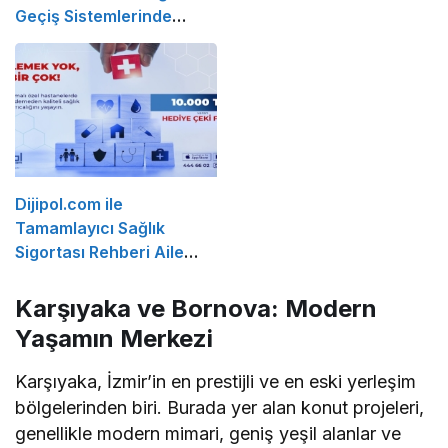
Geçiş Sistemlerinde
Koruyucu Bakım
Metodolojileri
Dijipol.com ile
Tamamlayıcı Sağlık
Sigortası Rehberi Aile
Sağlığını Güvence Altına
Almanın en Kolay Yolu
Karşıyaka ve Bornova: Modern
Yaşamın Merkezi
Karşıyaka, İzmir’in en prestijli ve en eski yerleşim
bölgelerinden biri. Burada yer alan konut projeleri,
genellikle modern mimari, geniş yeşil alanlar ve