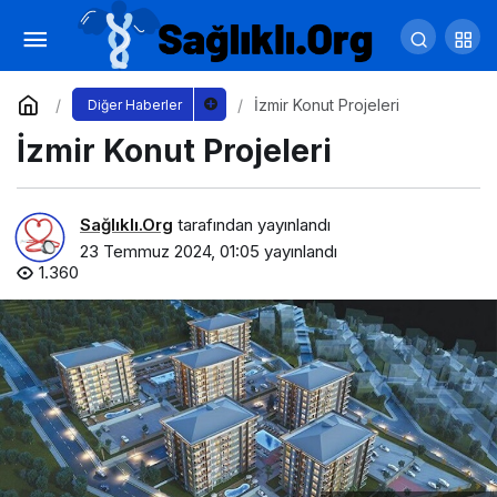
Hediye Kutuları
Yorum Yap
Paylaş
İzmir Konut Projeleri
Diğer Haberler
İzmir Konut Projeleri
Sağlıklı.Org
tarafından yayınlandı
23 Temmuz 2024, 01:05
yayınlandı
1.360