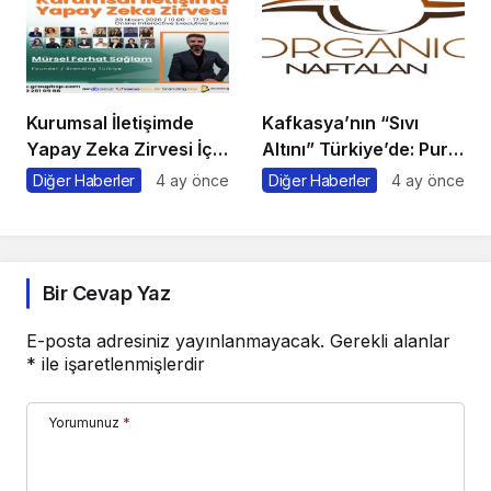
Yolu
Kurumsal İletişimde
Kafkasya’nın “Sıvı
Yapay Zeka Zirvesi İçin
Altını” Türkiye’de: Pure
Geri Sayım!
Naftalan Resmen
Diğer Haberler
4 ay önce
Diğer Haberler
4 ay önce
Faaliyete Başladı
Bir Cevap Yaz
E-posta adresiniz yayınlanmayacak.
Gerekli alanlar
*
ile işaretlenmişlerdir
Yorumunuz
*