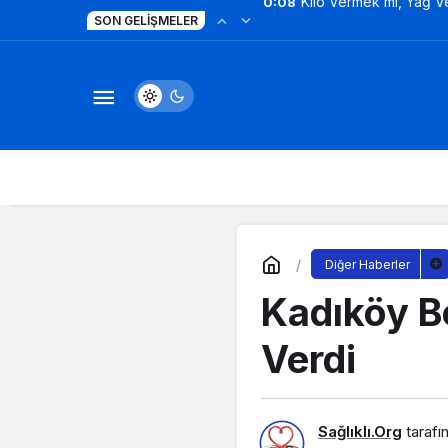
Dijitalleşme Ebelik Hi
13:06
SON GELIŞMELER
Diğer Haberler
Kadıköy B
Verdi
Sağlıklı.Org
tarafı