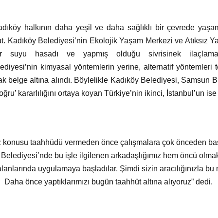
dıköy halkının daha yeşil ve daha sağlıklı bir çevrede yaşa
ut. Kadıköy Belediyesi’nin Ekolojik Yaşam Merkezi ve Atıksız Y
ur suyu hasadı ve yapmış olduğu sivrisinek ilaçlama
diyesi’nin kimyasal yöntemlerin yerine, alternatif yöntemleri te
rak belge altına alındı. Böylelikle Kadıköy Belediyesi, Samsun 
ğru’ kararlılığını ortaya koyan Türkiye’nin ikinci, İstanbul’un ise 
 konusu taahhüdü vermeden önce çalışmalara çok önceden başla
elediyesi’nde bu işle ilgilenen arkadaşlığımız hem öncü olmak
lanlarında uygulamaya başladılar. Şimdi sizin aracılığınızla b
Daha önce yaptıklarımızı bugün taahhüt altına alıyoruz” dedi.