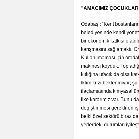
“AMACIMIZ ÇOCUKLAR
Odabaşı; “Kent bostanları
belediyesinde kendi yöneti
bir ekonomik katkısı olabi
karışmasını sağlamaktı. O
Kullanılmaması için oradak
makinesi koyduk. Topladığ
kıtlığına ufacık da olsa ka
İklim krizi beklenmiyor; şu 
ilaçlamasında kimyasal ür
ilke kararımız var. Bunu da
değiştirilmesi gerektiren 
belki özel sektörü biraz da
yerlerdeki durumları iyileş