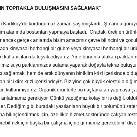
IN TOPRAKLA BULUŞMASINI SAĞLAMAK”
nı Kadıköy’de kurduğumuz zaman şaşırmışlardı. Şu anda görüyo
m alanında bostanları yapmaya başladı. Oradaki üretilen ürünle
lir ancak gerçek anlamda bizim amacımız çevre bilincini ve çocukl
rada kimyasal herhangi bir gübre veya kimyasal herhangi bir ür
i kullanıcıları da teşvik ediyoruz. Yine bununla alakalı parklar
ımız suyu parklarımızda sulama yaparak doğayla tekrar buluşt
tkı sağlamak, hem de artık dünyanın bir iklim krizi içerisinde ol
an bir iklim krizi içerisindeyiz. Biz yine çok büyük eleştiri aldığı
ün kullanmıyoruz. Organik ürünlerle bu ilaçlamaları yapmaya çal
 anlatmamız gerekiyor. Çünkü yaptığımız kolay bir iş değil, olduk
işler. Dediğim gibi buradaki yazılanların büyük bir bölümünü zat
ha bilinçlendirmek için, özellikle hizmet sektöründe çalışan resto
tirebilmek için başka bir çalışma içine girmemiz gerekebilir” diy