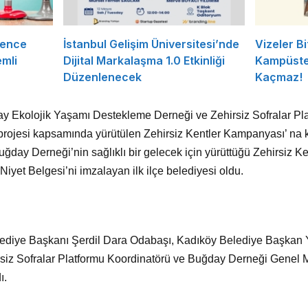
rence
İstanbul Gelişim Üniversitesi’nde
Vizeler Bi
mli
Dijital Markalaşma 1.0 Etkinliği
Kampüste 
Düzenlenecek
Kaçmaz!
y Ekolojik Yaşamı Destekleme Derneği ve Zehirsiz Sofralar Plat
projesi kapsamında yürütülen Zehirsiz Kentler Kampanyası’ na k
Buğday Derneği’nin sağlıklı bir gelecek için yürüttüğü Zehirsiz 
 Niyet Belgesi’ni imzalayan ilk ilçe belediyesi oldu.
ediye Başkanı Şerdil Dara Odabaşı, Kadıköy Belediye Başkan Y
irsiz Sofralar Platformu Koordinatörü ve Buğday Derneği Genel 
dı.