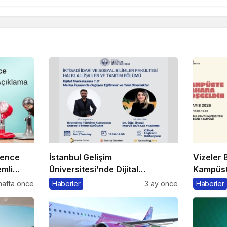
rence
İstanbul Gelişim
Vizeler B
mli
Üniversitesi’nde Dijital
Kampüste
Markalaşma 1.0 Etkinliği
Kaçmaz
hafta önce
Haberler
3 ay önce
Haberler
Düzenlenecek