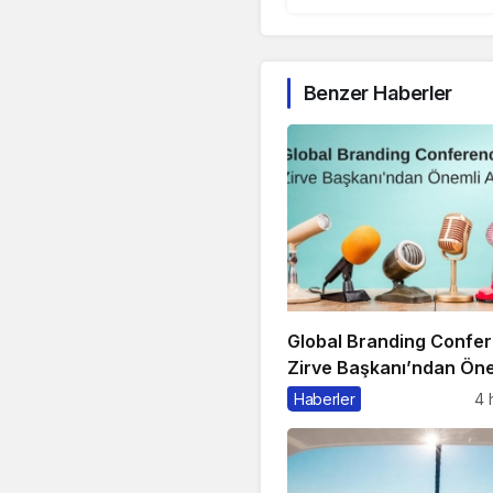
Benzer Haberler
Global Branding Confe
Zirve Başkanı’ndan Öne
Açıklama
Haberler
4 