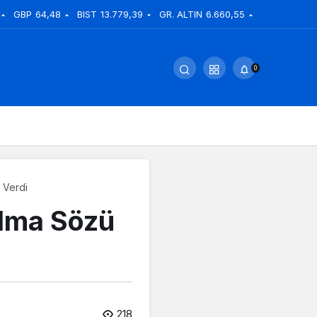
GBP
64,48
BIST
13.779,39
GR. ALTIN
6.660,55
0
 Verdi
Olma Sözü
218