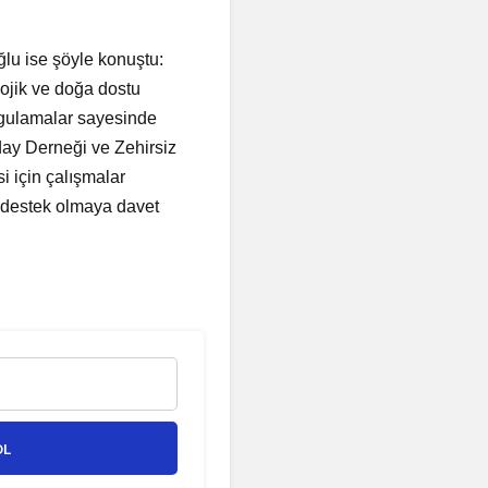
lu ise şöyle konuştu:
lojik ve doğa dostu
ygulamalar sayesinde
day Derneği ve Zehirsiz
i için çalışmalar
 destek olmaya davet
OL