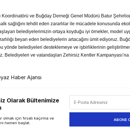
mu Koordinatörü ve Buğday Derneği Genel Müdürü Batur Şehirlioğ
halk sağlığını tehdit eden zararlılar ile mücadele konusunda eko
başlayan belediyelerimizin ortaya koyduğu iyi örnekler, model u
arlılığı beyan eden belediyelerin artacağını ümit ediyoruz. Buğ
u yönde belediyeleri desteklemeye ve işbirliklerinin geliştirilmes
 Belediyeleri ve vatandaşları Zehirsiz Kentler Kampanyası’na
yaz Haber Ajansı
z Olarak Bültenimize
n
 olmak için fırsatı kaçırma ve
ABONE 
ini hemen başlat.