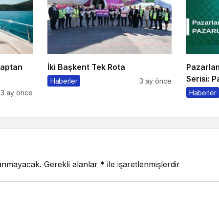
Kaptan
İki Başkent Tek Rota
Pazarla
Serisi: 
Haberler
3 ay önce
3 ay önce
Haberler
lanmayacak.
Gerekli alanlar
*
ile işaretlenmişlerdir