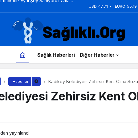
zmetlerini Dönüştürüyor
USD
47,71
EURO
55,19
Sağlık Haberleri
Diğer Haberler
Kadıköy Belediyesi Zehirsiz Kent Olma Sözü
Haberler
elediyesi Zehirsiz Kent 
ndan yayınlandı