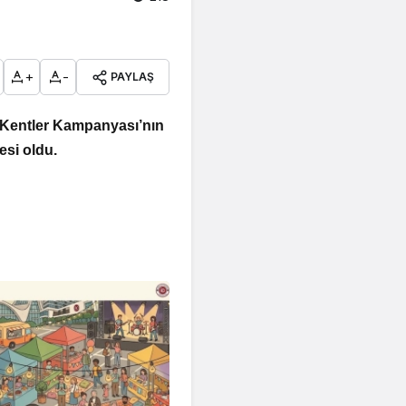
+
-
PAYLAŞ
z Kentler Kampanyası’nın
esi oldu.