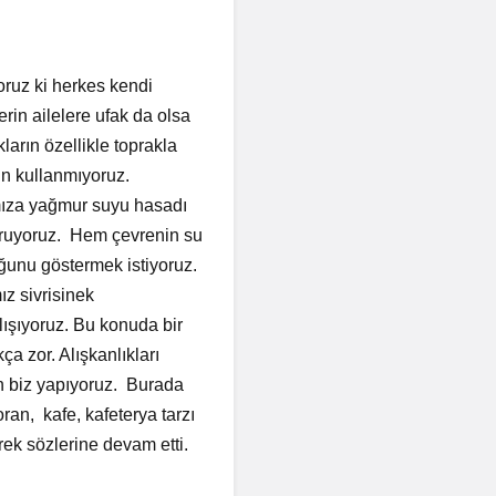
ruz ki herkes kendi
rin ailelere ufak da olsa
arın özellikle toprakla
ün kullanmıyoruz.
ımıza yağmur suyu hasadı
uruyoruz. Hem çevrenin su
duğunu göstermek istiyoruz.
mız sivrisinek
ışıyoruz. Bu konuda bir
ça zor. Alışkanlıkları
en biz yapıyoruz. Burada
ran, kafe, kafeterya tarzı
erek sözlerine devam etti.