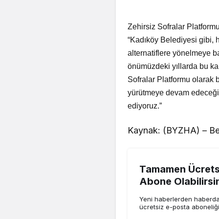
Zehirsiz Sofralar Platfor
“Kadıköy Belediyesi gibi, 
alternatiflere yönelmeye 
önümüzdeki yıllarda bu kar
Sofralar Platformu olarak b
yürütmeye devam edeceğiz.
ediyoruz.”
Kaynak: (BYZHA) – Be
Tamamen Ücretsi
Abone Olabilirsi
Yeni haberlerden haberdar
ücretsiz e-posta aboneliğ