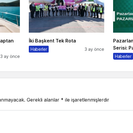
Kaptan
İki Başkent Tek Rota
Pazarla
Serisi: 
Haberler
3 ay önce
3 ay önce
Haberler
lanmayacak.
Gerekli alanlar
*
ile işaretlenmişlerdir