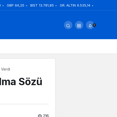
8
GBP
64,25
BIST
13.781,85
GR. ALTIN
6.535,14
0
 Verdi
Olma Sözü
216