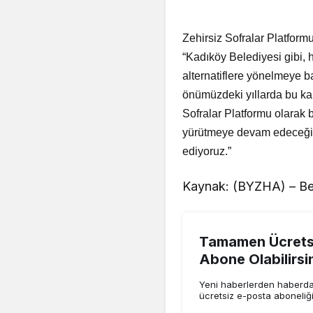
Zehirsiz Sofralar Platfor
“Kadıköy Belediyesi gibi, 
alternatiflere yönelmeye 
önümüzdeki yıllarda bu kar
Sofralar Platformu olarak b
yürütmeye devam edeceğiz.
ediyoruz.”
Kaynak: (BYZHA) – Be
Tamamen Ücretsi
Abone Olabilirsi
Yeni haberlerden haberdar
ücretsiz e-posta aboneliğ