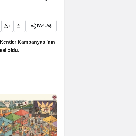
+
-
PAYLAŞ
z Kentler Kampanyası’nın
esi oldu.