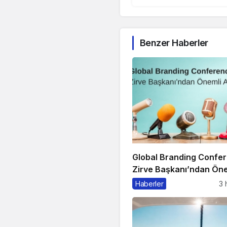
Benzer Haberler
Global Branding Confe
Zirve Başkanı’ndan Öne
Açıklama
Haberler
3 