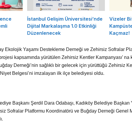
rence
İstanbul Gelişim Üniversitesi’nde
Vizeler Bi
mli
Dijital Markalaşma 1.0 Etkinliği
Kampüste 
Düzenlenecek
Kaçmaz!
y Ekolojik Yaşamı Destekleme Derneği ve Zehirsiz Sofralar Plat
projesi kapsamında yürütülen Zehirsiz Kentler Kampanyası’ na k
Buğday Derneği’nin sağlıklı bir gelecek için yürüttüğü Zehirsiz 
 Niyet Belgesi’ni imzalayan ilk ilçe belediyesi oldu.
ediye Başkanı Şerdil Dara Odabaşı, Kadıköy Belediye Başkan Y
irsiz Sofralar Platformu Koordinatörü ve Buğday Derneği Genel 
dı.