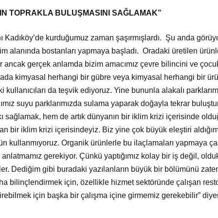
IN TOPRAKLA BULUŞMASINI SAĞLAMAK”
nı Kadıköy’de kurduğumuz zaman şaşırmışlardı. Şu anda görüyo
m alanında bostanları yapmaya başladı. Oradaki üretilen ürünle
lir ancak gerçek anlamda bizim amacımız çevre bilincini ve çocukl
rada kimyasal herhangi bir gübre veya kimyasal herhangi bir ür
i kullanıcıları da teşvik ediyoruz. Yine bununla alakalı parklar
ımız suyu parklarımızda sulama yaparak doğayla tekrar buluşt
tkı sağlamak, hem de artık dünyanın bir iklim krizi içerisinde ol
an bir iklim krizi içerisindeyiz. Biz yine çok büyük eleştiri aldığı
ün kullanmıyoruz. Organik ürünlerle bu ilaçlamaları yapmaya çal
 anlatmamız gerekiyor. Çünkü yaptığımız kolay bir iş değil, olduk
işler. Dediğim gibi buradaki yazılanların büyük bir bölümünü zat
ha bilinçlendirmek için, özellikle hizmet sektöründe çalışan resto
tirebilmek için başka bir çalışma içine girmemiz gerekebilir” diy