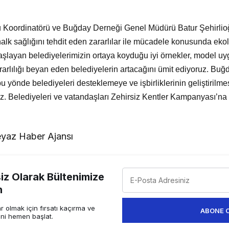
mu Koordinatörü ve Buğday Derneği Genel Müdürü Batur Şehirlioğ
halk sağlığını tehdit eden zararlılar ile mücadele konusunda eko
başlayan belediyelerimizin ortaya koyduğu iyi örnekler, model u
arlılığı beyan eden belediyelerin artacağını ümit ediyoruz. Buğ
u yönde belediyeleri desteklemeye ve işbirliklerinin geliştirilmes
 Belediyeleri ve vatandaşları Zehirsiz Kentler Kampanyası’na
yaz Haber Ajansı
z Olarak Bültenimize
n
 olmak için fırsatı kaçırma ve
ABONE 
ini hemen başlat.