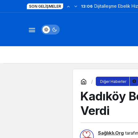
Dijitalleşme Ebelik Hi
13:06
SON GELIŞMELER
Diğer Haberler
Kadıköy B
Verdi
Sağlıklı.Org
tarafı