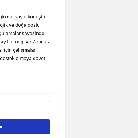
lu ise şöyle konuştu:
lojik ve doğa dostu
ygulamalar sayesinde
day Derneği ve Zehirsiz
i için çalışmalar
 destek olmaya davet
OL