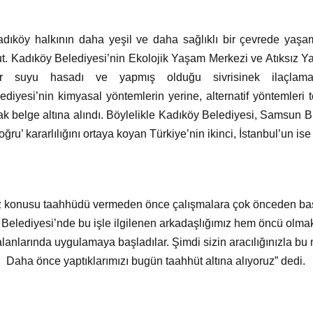
dıköy halkının daha yeşil ve daha sağlıklı bir çevrede yaşa
ut. Kadıköy Belediyesi’nin Ekolojik Yaşam Merkezi ve Atıksız Y
ur suyu hasadı ve yapmış olduğu sivrisinek ilaçlama
diyesi’nin kimyasal yöntemlerin yerine, alternatif yöntemleri te
rak belge altına alındı. Böylelikle Kadıköy Belediyesi, Samsun 
ğru’ kararlılığını ortaya koyan Türkiye’nin ikinci, İstanbul’un ise 
 konusu taahhüdü vermeden önce çalışmalara çok önceden başla
elediyesi’nde bu işle ilgilenen arkadaşlığımız hem öncü olmak
lanlarında uygulamaya başladılar. Şimdi sizin aracılığınızla b
Daha önce yaptıklarımızı bugün taahhüt altına alıyoruz” dedi.