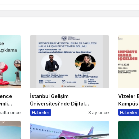
rence
İstanbul Gelişim
Vizeler B
mli
Üniversitesi’nde Dijital
Kampüste
Markalaşma 1.0 Etkinliği
Kaçmaz
hafta önce
Haberler
3 ay önce
Haberler
Düzenlenecek