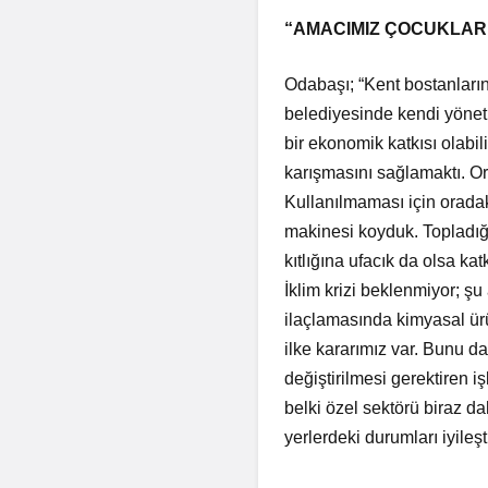
“AMACIMIZ ÇOCUKLAR
Odabaşı; “Kent bostanları
belediyesinde kendi yöneti
bir ekonomik katkısı olabi
karışmasını sağlamaktı. O
Kullanılmaması için oradak
makinesi koyduk. Topladığ
kıtlığına ufacık da olsa ka
İklim krizi beklenmiyor; şu 
ilaçlamasında kimyasal ür
ilke kararımız var. Bunu da
değiştirilmesi gerektiren 
belki özel sektörü biraz da
yerlerdeki durumları iyileş