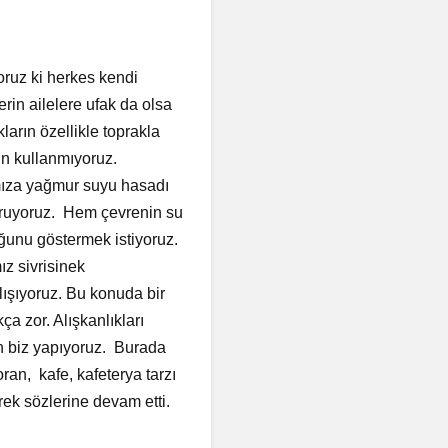
ruz ki herkes kendi
rin ailelere ufak da olsa
arın özellikle toprakla
ün kullanmıyoruz.
ımıza yağmur suyu hasadı
uruyoruz. Hem çevrenin su
duğunu göstermek istiyoruz.
mız sivrisinek
ışıyoruz. Bu konuda bir
ça zor. Alışkanlıkları
en biz yapıyoruz. Burada
ran, kafe, kafeterya tarzı
erek sözlerine devam etti.