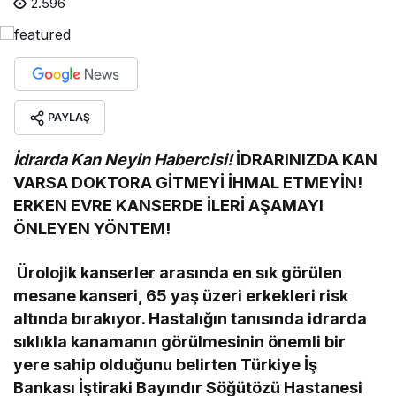
2.596
PAYLAŞ
İdrarda Kan Neyin Habercisi!
İDRARINIZDA KAN
VARSA
DOKTORA GİTMEYİ
İHMAL ETMEYİN!
ERKEN EVRE KANSERDE
İLERİ AŞAMAYI
ÖNLEYEN YÖNTEM!
Ürolojik kanserler arasında en sık görülen
mesane kanseri, 65 yaş üzeri erkekleri risk
altında bırakıyor. Hastalığın tanısında idrarda
sıklıkla kanamanın görülmesinin önemli bir
yere sahip olduğunu belirten Türkiye İş
Bankası İştiraki Bayındır Söğütözü Hastanesi