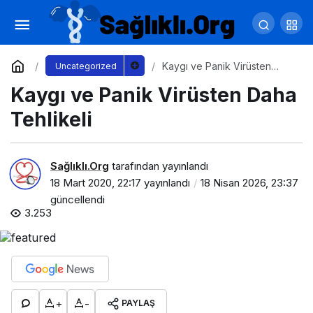
İdrarda Kan Neyin Habercisi
Yorum Yap
Paylaş
Kaygı ve Panik Virüsten
Uncategorized
Daha Tehlikeli
Kaygı ve Panik Virüsten Daha
Tehlikeli
Sağlıklı.Org
tarafından yayınlandı
18 Mart 2020, 22:17
yayınlandı
18 Nisan 2026, 23:37
güncellendi
3.253
+
-
PAYLAŞ