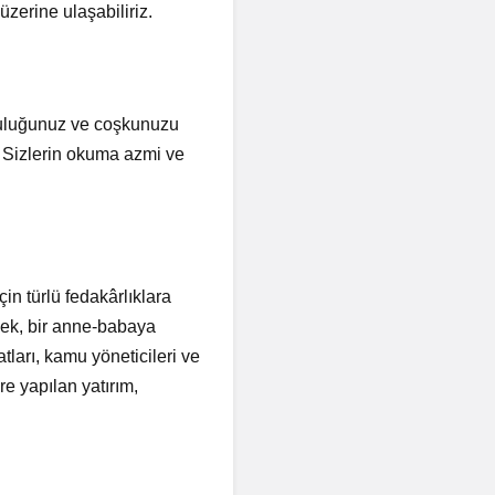
zerine ulaşabiliriz.
tluluğunuz ve coşkunuzu
. Sizlerin okuma azmi ve
çin türlü fedakârlıklara
mek, bir anne-babaya
tları, kamu yöneticileri ve
re yapılan yatırım,