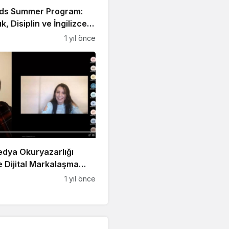
ds Summer Program:
ık, Disiplin ve İngilizce
a!
1 yıl önce
Medya Okuryazarlığı
 Dijital Markalaşma
du
1 yıl önce