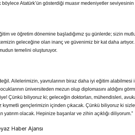
 böylece Atatürk’ün gösterdiği muasır medeniyetler seviyesinin ü
 eğitim ve öğretim dönemine başladığımız şu günlerde; sizin mu
emizin geleceğine olan inanç ve güvenimiz bir kat daha artıyor
umudun temelini oluşturuyor.
ğil. Ailelerimizin, yavrularının biraz daha iyi eğitim alabilmesi i
 Çocuklarının üniversiteden mezun olup diplomasını aldığını gör
ye! Çünkü biliyoruz ki; geleceğin doktorları, mühendisleri, avuka
kıymetli gençlerimizin içinden çıkacak. Çünkü biliyoruz ki sizle
 yatırım olacak. Hepinize başarılar ve zihin açıklığı diliyorum.”
yaz Haber Ajansı