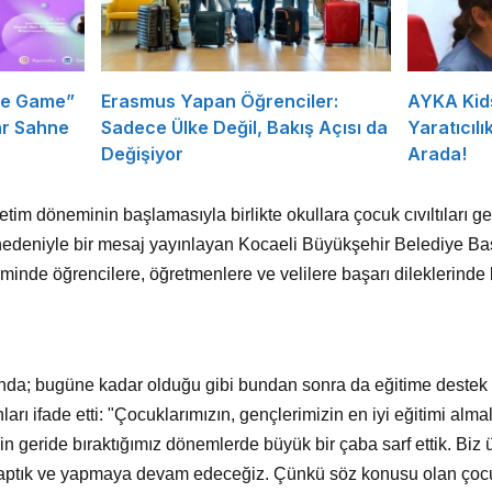
he Game”
Erasmus Yapan Öğrenciler:
AYKA Kid
ar Sahne
Sadece Ülke Değil, Bakış Açısı da
Yaratıcılık
Değişiyor
Arada!
im döneminin başlamasıyla birlikte okullara çocuk cıvıltıları ger
 nedeniyle bir mesaj yayınlayan Kocaeli Büyükşehir Belediye B
minde öğrencilere, öğretmenlere ve velilere başarı dileklerinde
da; bugüne kadar olduğu gibi bundan sonra da eğitime deste
ları ifade etti: "Çocuklarımızın, gençlerimizin en iyi eğitimi alma
çin geride bıraktığımız dönemlerde büyük bir çaba sarf ettik. Bi
 yaptık ve yapmaya devam edeceğiz. Çünkü söz konusu olan çocu