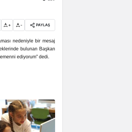
+
-
PAYLAŞ
aması nedeniyle bir mesaj
ileklerinde bulunan Başkan
 temenni ediyorum” dedi.