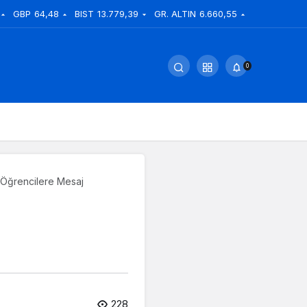
GBP
64,48
BIST
13.779,39
GR. ALTIN
6.660,55
0
 Öğrencilere Mesaj
228