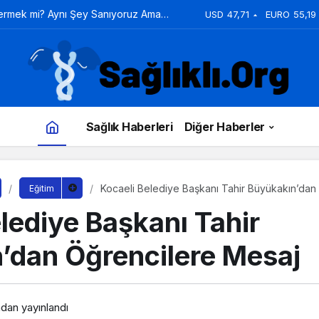
Vermek mi? Aynı Şey Sanıyoruz Ama
USD
47,71
EURO
55,19
Sağlık Haberleri
Diğer Haberler
Kocaeli Belediye Başkanı Tahir Büyükakın’dan
Eğitim
lediye Başkanı Tahir
’dan Öğrencilere Mesaj
ndan yayınlandı