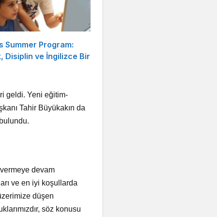
s Summer Program:
, Disiplin ve İngilizce Bir
i geldi. Yeni eğitim-
aşkanı Tahir Büyükakın da
 bulundu.
k vermeye devam
ları ve en iyi koşullarda
z üzerimize düşen
klarımızdır, söz konusu