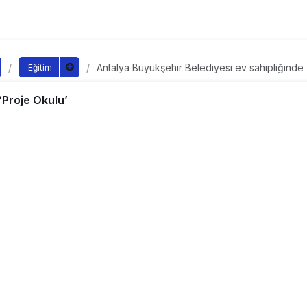
Antalya Büyükşehir Belediyesi ev sahipliğinde 
Eğitim
üyükşehir Belediyesi ev
‘Proje Okulu’
de ‘Proje Okulu’
ndan yayınlandı
ayınlandı
a sertifika verildi