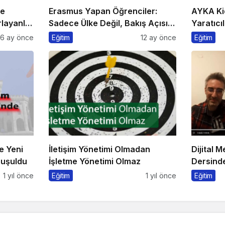
he
Erasmus Yapan Öğrenciler:
AYKA Ki
layanlar
Sadece Ülke Değil, Bakış Açısı
Yaratıcıl
da Değişiyor
Bir Arad
6 ay önce
Eğitim
12 ay önce
Eğitim
e Yeni
İletişim Yönetimi Olmadan
Dijital 
nuşuldu
İşletme Yönetimi Olmaz
Dersinde
Konuşul
1 yıl önce
Eğitim
1 yıl önce
Eğitim