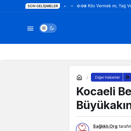
Kilo Vermek mi, Yağ 
0:08
SON GELIŞMELER
Değil!
Diğer Haberler
Kocaeli Be
Büyükakın
Sağlıklı.Org
tarafı