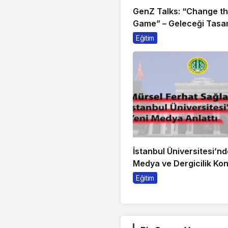
GenZ Talks: “Change t
Game” – Geleceği Tasar
Sahne Alıyor!
Eğitim
İstanbul Üniversitesi’nd
Medya ve Dergicilik Ko
Eğitim