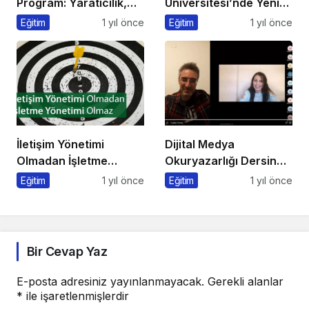
Program: Yaratıcılık,
Üniversitesi’nde Yeni
Disiplin ve İngilizce Bir
Medya ve Dergicilik
Eğitim
1 yıl önce
Eğitim
1 yıl önce
Arada!
Konuşuldu
İletişim Yönetimi
Dijital Medya
Olmadan İşletme
Okuryazarlığı Dersinde
Yönetimi Olmaz
Dijital Markalaşma
Eğitim
1 yıl önce
Eğitim
1 yıl önce
Konuşuldu
Bir Cevap Yaz
E-posta adresiniz yayınlanmayacak.
Gerekli alanlar
*
ile işaretlenmişlerdir