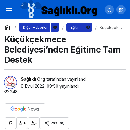
Nevşehir Kapem’de 50. Dönem Kursları İçin
Kayıtlar Başladı
Yorum Yap
Paylaş
Küçükçekm
Diğer Haberler
Eğitim
ece
Küçükçekmece
Belediyesi’
nden
Eğitime Tam
Belediyesi’nden Eğitime Tam
Destek
Destek
Sağlıklı.Org
tarafından yayınlandı
8 Eylül 2022, 09:50
yayınlandı
248
+
-
PAYLAŞ