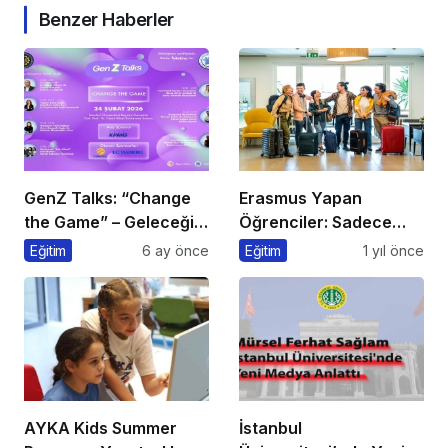
Benzer Haberler
GenZ Talks: “Change
Erasmus Yapan
the Game” – Geleceği
Öğrenciler: Sadece
Tasarlayanlar Sahne
Ülke Değil, Bakış Açısı
Eğitim
6 ay önce
Eğitim
1 yıl önce
Alıyor!
da Değişiyor
AYKA Kids Summer
İstanbul