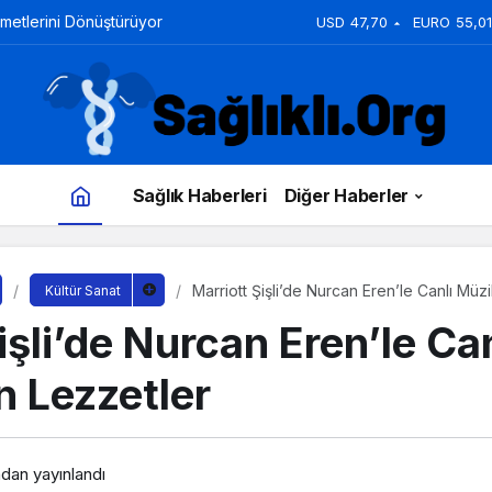
zmetlerini Dönüştürüyor
USD
47,70
EURO
55,01
Sağlık Haberleri
Diğer Haberler
Marriott Şişli’de Nurcan Eren’le Canlı Mü
Kültür Sanat
işli’de Nurcan Eren’le Ca
n Lezzetler
ndan yayınlandı