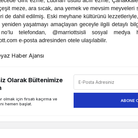
 gecede Girit ezme, Lübnan usulü acılı ezme, Çanakkal
eşit meze, ara sıcak, ana yemek ve mevsim meyveleri 
ri de dahil edilmiş. Eski meyhane kültürünü lezzetleriyle
 yeniden yaşatmayı amaçlayan geceyle ilgili detaylı bilg
’lu telefondan, @marriottsisli sosyal medya 
iott.com e-posta adresinden otele ulaşılabilir.
yaz Haber Ajansı
z Olarak Bültenimize
n
 olmak için fırsatı kaçırma ve
ABONE 
ini hemen başlat.