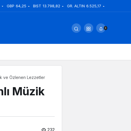
GBP
64,25
BIST
13.798,82
GR. ALTIN
6.525,17
0
zik ve Özlenen Lezzetler
nlı Müzik
232