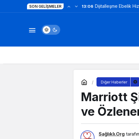
Dijitalleşme Ebelik Hi
13:06
SON GELIŞMELER
Diğer Haberler
Marriott Ş
ve Özlene
Sağlıklı.Org
tarafı