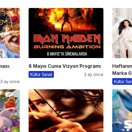
ması:
8 Mayıs Cuma Vizyon Programı
Haftanı
Marka G
Kültür Sanat
3 ay önce
3 ay önce
Kültür Sa