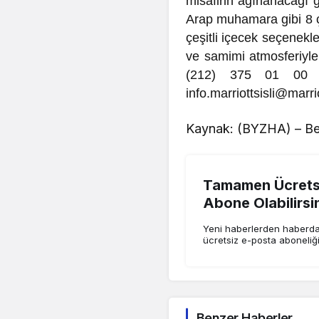
misafirin ağırlanacağı
Arap muhamara gibi 8 ç
çeşitli içecek seçenekle
ve samimi atmosferiyle
(212) 375 01 00 no
info.marriottsisli@marr
Kaynak: (BYZHA) – Be
Tamamen Ücretsi
Abone Olabilirsi
Yeni haberlerden haberdar
ücretsiz e-posta aboneliğ
Benzer Haberler