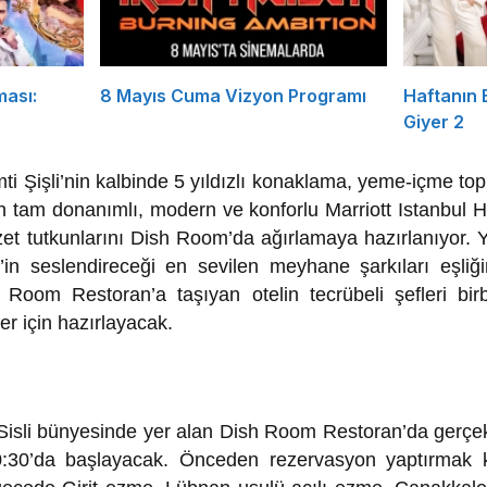
ması:
8 Mayıs Cuma Vizyon Programı
Haftanın
Giyer 2
ti Şişli’nin kalbinde 5 yıldızlı konaklama, yeme-içme top
n tam donanımlı, modern ve konforlu Marriott Istanbul Ho
et tutkunlarını Dish Room’da ağırlamaya hazırlanıyor. 
’in seslendireceği en sevilen meyhane şarkıları eşliğ
 Room Restoran’a taşıyan otelin tecrübeli şefleri bir
er için hazırlayacak.
 Sisli bünyesinde yer alan Dish Room Restoran’da gerçek
30’da başlayacak. Önceden rezervasyon yaptırmak koş