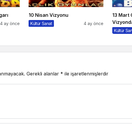
garı
10 Nisan Vizyonu
13 Mart
Vizyonda
4 ay önce
Kültür Sanat
4 ay önce
Kültür Sa
lanmayacak.
Gerekli alanlar
*
ile işaretlenmişlerdir