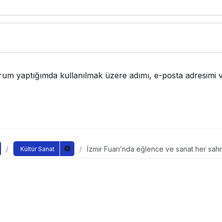
rum yaptığımda kullanılmak üzere adımı, e-posta adresimi v
İzmir Fuarı’nda eğlence ve sanat her sa
Kültür Sanat
ı’nda eğlence ve sanat h