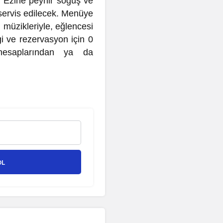
e Ezine peynir söğüş ve
servis edilecek. Menüye
, müzikleriyle, eğlencesi
i ve rezervasyon için 0
hesaplarından ya da
OL