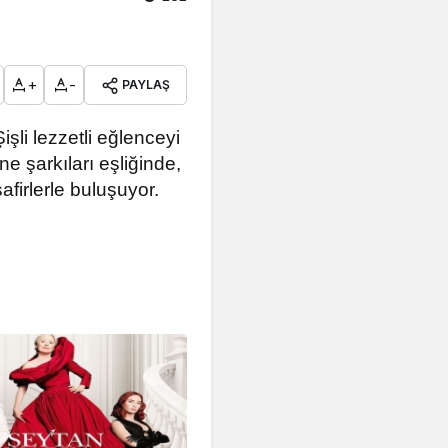
+
-
PAYLAŞ
işli lezzetli eğlenceyi
 şarkıları eşliğinde,
firlerle buluşuyor.