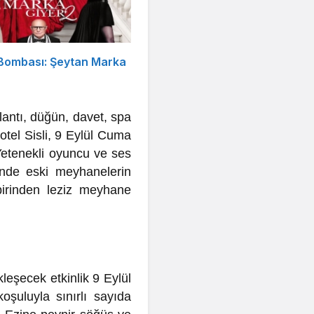
 Bombası: Şeytan Marka
lantı, düğün, davet, spa
tel Sisli, 9 Eylül Cuma
Yetenekli oyuncu ve ses
inde eski meyhanelerin
birinden leziz meyhane
leşecek etkinlik 9 Eylül
uluyla sınırlı sayıda