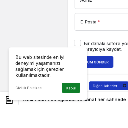
Adınız
*
E-Posta
*
Bir dahaki sefere yo
tarayıcıya kaydet.
Bu web sitesinde en iyi
YORUM GÖNDER
deneyimi yaşamanızı
sağlamak için çerezler
kullanılmaktadır.
Diğer Haberler
Gizlilik Politikası
Kabul
İzmir Fuar
İzmir Fuarı’nda eğlence ve sanat her sahnede
sahnede