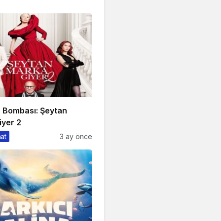
n Bombası: Şeytan
iyer 2
nat
3 ay önce