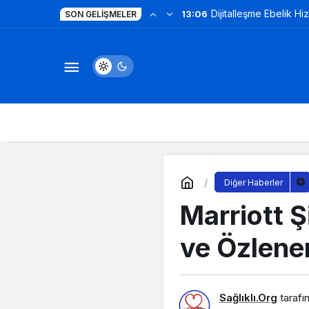
Dijitalleşme Ebelik Hi
13:06
SON GELIŞMELER
Diğer Haberler
Marriott Ş
ve Özlene
Sağlıklı.Org
tarafı