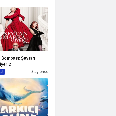
n Bombası: Şeytan
iyer 2
nat
3 ay önce