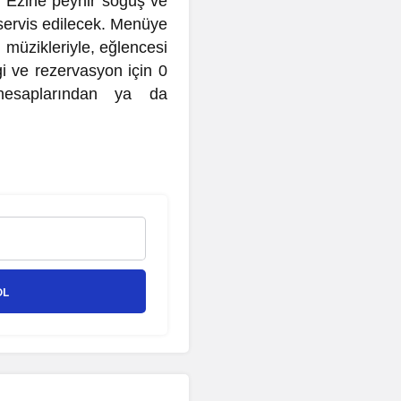
e Ezine peynir söğüş ve
servis edilecek. Menüye
, müzikleriyle, eğlencesi
i ve rezervasyon için 0
hesaplarından ya da
OL