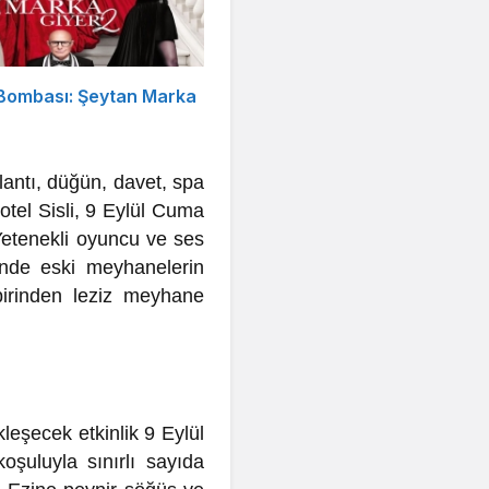
 Bombası: Şeytan Marka
lantı, düğün, davet, spa
tel Sisli, 9 Eylül Cuma
Yetenekli oyuncu ve ses
inde eski meyhanelerin
birinden leziz meyhane
leşecek etkinlik 9 Eylül
uluyla sınırlı sayıda