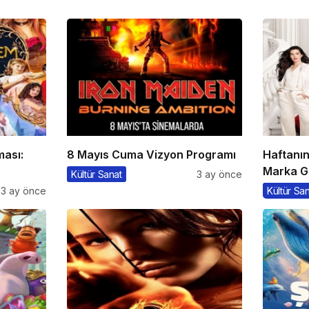
ması:
8 Mayıs Cuma Vizyon Programı
Haftanı
Marka G
Kültür Sanat
3 ay önce
3 ay önce
Kültür Sa