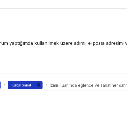
rum yaptığımda kullanılmak üzere adımı, e-posta adresimi v
İzmir Fuarı’nda eğlence ve sanat her sa
Kültür Sanat
ı’nda eğlence ve sanat h