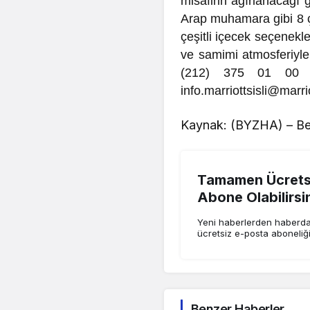
misafirin ağırlanacağı
Arap muhamara gibi 8 ç
çeşitli içecek seçenekle
ve samimi atmosferiyle
(212) 375 01 00 no
info.marriottsisli@marr
Kaynak: (BYZHA) – Be
Tamamen Ücretsi
Abone Olabilirsi
Yeni haberlerden haberdar
ücretsiz e-posta aboneliğ
Benzer Haberler