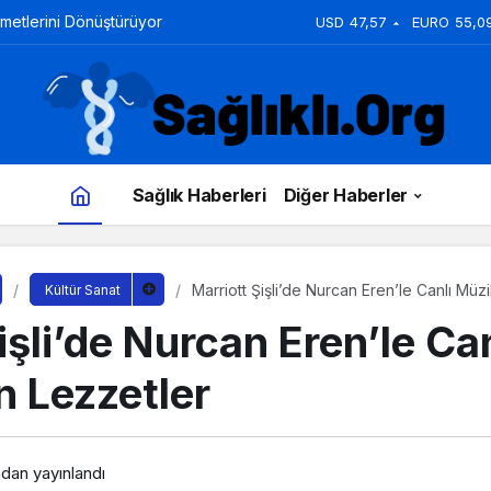
zmetlerini Dönüştürüyor
USD
47,57
EURO
55,0
Sağlık Haberleri
Diğer Haberler
Marriott Şişli’de Nurcan Eren’le Canlı Mü
Kültür Sanat
işli’de Nurcan Eren’le Ca
n Lezzetler
ndan yayınlandı