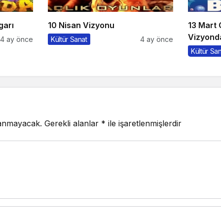
garı
10 Nisan Vizyonu
13 Mart
Vizyonda
4 ay önce
Kültür Sanat
4 ay önce
Kültür Sa
lanmayacak.
Gerekli alanlar
*
ile işaretlenmişlerdir