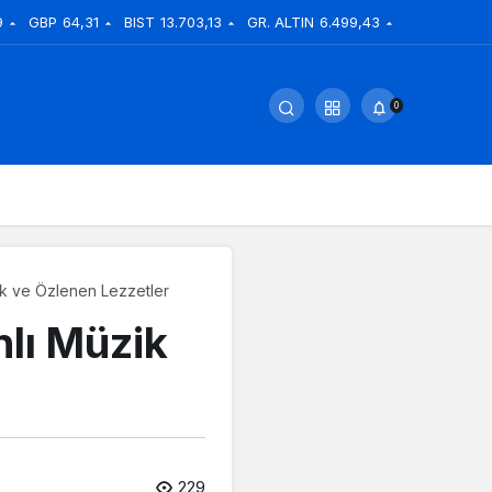
9
GBP
64,31
BIST
13.703,13
GR. ALTIN
6.499,43
0
zik ve Özlenen Lezzetler
nlı Müzik
229