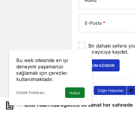
Adınız
*
E-Posta
*
Bir dahaki sefere yo
tarayıcıya kaydet.
Bu web sitesinde en iyi
YORUM GÖNDER
deneyimi yaşamanızı
sağlamak için çerezler
kullanılmaktadır.
Diğer Haberler
Gizlilik Politikası
Kabul
İzmir Fuar
İzmir Fuarı’nda eğlence ve sanat her sahnede
sahnede