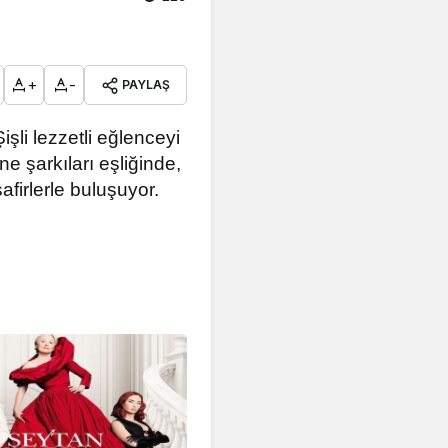
+
-
PAYLAŞ
işli lezzetli eğlenceyi
 şarkıları eşliğinde,
firlerle buluşuyor.