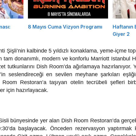
ması:
8 Mayıs Cuma Vizyon Programı
Haftanın
Giyer 2
ti Şişli’nin kalbinde 5 yıldızlı konaklama, yeme-içme top
n tam donanımlı, modern ve konforlu Marriott Istanbul Ho
et tutkunlarını Dish Room’da ağırlamaya hazırlanıyor. 
’in seslendireceği en sevilen meyhane şarkıları eşliğ
 Room Restoran’a taşıyan otelin tecrübeli şefleri bir
er için hazırlayacak.
 Sisli bünyesinde yer alan Dish Room Restoran’da gerçek
30’da başlayacak. Önceden rezervasyon yaptırmak koş