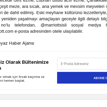
 gecede Girit ezme, Lübnan usulü acılı ezme, Çanakkal
eşit meze, ara sıcak, ana yemek ve mevsim meyveleri 
ri de dahil edilmiş. Eski meyhane kültürünü lezzetleriyle
 yeniden yaşatmayı amaçlayan geceyle ilgili detaylı bilg
’lu telefondan, @marriottsisli sosyal medya 
iott.com e-posta adresinden otele ulaşılabilir.
yaz Haber Ajansı
z Olarak Bültenimize
n
 olmak için fırsatı kaçırma ve
ABONE 
ini hemen başlat.