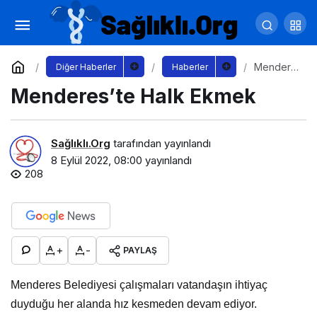
Kurtuluşumuzun Yeni Yüzyılına Doğru
Yorum Yap
Paylaş
Mendere
Diğer Haberler
Haberler
s’te Halk
Menderes’te Halk Ekmek
Ekmek
Sağlıklı.Org
tarafından yayınlandı
8 Eylül 2022, 08:00
yayınlandı
208
+
-
PAYLAŞ
Menderes Belediyesi çalışmaları vatandaşın ihtiyaç
duyduğu her alanda hız kesmeden devam ediyor.