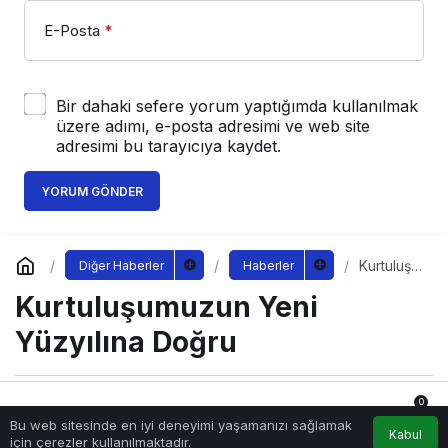
E-Posta
*
Bir dahaki sefere yorum yaptığımda kullanılmak
üzere adımı, e-posta adresimi ve web site
adresimi bu tarayıcıya kaydet.
YORUM GÖNDER
Kurtuluşu
Diğer Haberler
Haberler
muzun
Kurtuluşumuzun Yeni
Yeni
Yüzyılına
Doğru
Yüzyılına Doğru
0
Sağlıklı.Org
tarafından yayınlandı
Bu web sitesinde en iyi deneyimi yaşamanızı sağlamak
8 Eylül 2022, 08:00
yayınlandı
Anasayfa
Akış
Hesabım
Bildirimler
Kabul
için çerezler kullanılmaktadır.