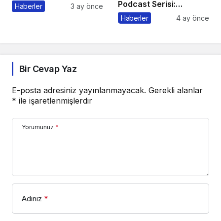
Podcast Serisi:
Haberler
3 ay önce
Pazarlama Sohbetleri
Haberler
4 ay önce
Bir Cevap Yaz
E-posta adresiniz yayınlanmayacak.
Gerekli alanlar
*
ile işaretlenmişlerdir
Yorumunuz
*
Adınız
*