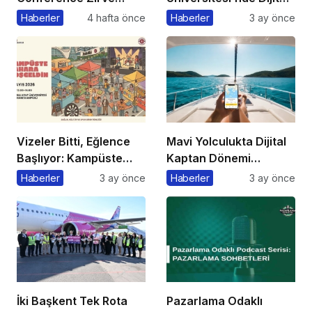
Başkanı’ndan Önemli
Markalaşma 1.0
Haberler
4 hafta önce
Haberler
3 ay önce
Açıklama
Etkinliği Düzenlenecek
Vizeler Bitti, Eğlence
Mavi Yolculukta Dijital
Başlıyor: Kampüste
Kaptan Dönemi
Bahar Festivali
Başlıyor
Haberler
3 ay önce
Haberler
3 ay önce
Kaçmaz!
İki Başkent Tek Rota
Pazarlama Odaklı