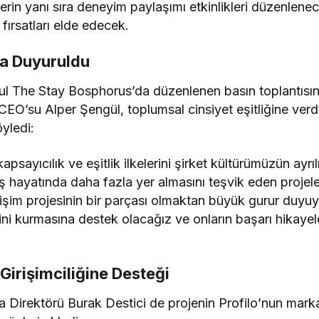
lerin yanı sıra deneyim paylaşımı etkinlikleri düzenlene
 fırsatları elde edecek.
la Duyuruldu
bul The Stay Bosphorus’da düzenlenen basın toplantısınd
O’su Alper Şengül, toplumsal cinsiyet eşitliğine verd
yledi:
kapsayıcılık ve eşitlik ilkelerini şirket kültürümüzün ayr
iş hayatında daha fazla yer almasını teşvik eden projel
irişim projesinin bir parçası olmaktan büyük gurur duyu
ini kurmasına destek olacağız ve onların başarı hikayel
Girişimciliğine Desteği
Direktörü Burak Destici de projenin Profilo’nun marka