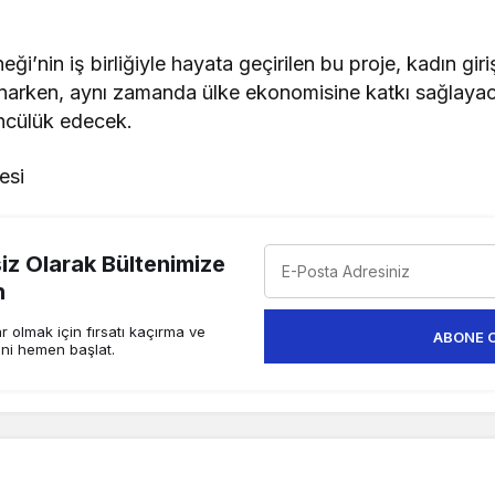
eği’nin iş birliğiyle hayata geçirilen bu proje, kadın gir
 sunarken, aynı zamanda ülke ekonomisine katkı sağlayac
ncülük edecek.
esi
z Olarak Bültenimize
n
 olmak için fırsatı kaçırma ve
ABONE 
ini hemen başlat.