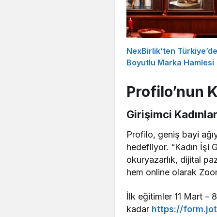
NexBirlik’ten Türkiye’d
Boyutlu Marka Hamlesi
Profilo’nun K
Girişimci Kadınla
Profilo, geniş bayi ağı
hedefliyor. “Kadın İşi 
okuryazarlık, dijital pa
hem online olarak Zoom
İlk eğitimler 11 Mart –
kadar
https://form.