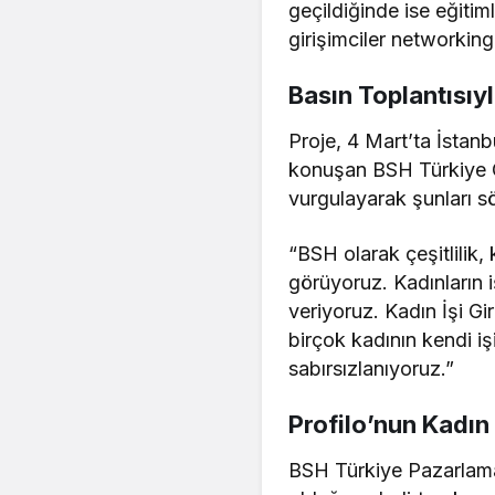
geçildiğinde ise eğitim
girişimciler networking
Basın Toplantısıy
Proje, 4 Mart’ta İstan
konuşan BSH Türkiye CE
vurgulayarak şunları sö
“BSH olarak çeşitlilik, 
görüyoruz. Kadınların 
veriyoruz. Kadın İşi G
birçok kadının kendi iş
sabırsızlanıyoruz.”
Profilo’nun Kadın 
BSH Türkiye Pazarlama 