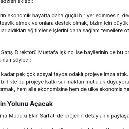
sözleri ekledi:
ların ekonomik hayatta daha güçlü bir yer edinmesini des
ı teşvik etmek ve onlara destek olmak, bizim için büyük 
lar aldıkları eğitimlerle işlerini daha sağlam temellere 
 Satış Direktörü Mustafa Işkıncı ise bayilerinin de bu 
nları söyledi:
 kadar pek çok sosyal fayda odaklı projeye imza attık. 
e birlikte bu projeye katkı sunmaktan mutluluk duyuyoruz
artırmak, hem aile ekonomisine hem de ülke ekonomisine 
rin Yolunu Açacak
ama Müdürü Ekin Sarfati de projenin detaylarını paylaşa