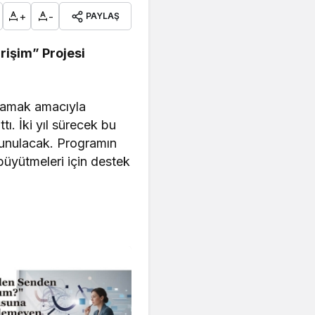
+
-
PAYLAŞ
rişim” Projesi
ağlamak amacıyla
tı. İki yıl sürecek bu
sunulacak. Programın
büyütmeleri için destek