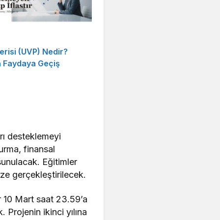
risi (UVP) Nedir?
n Faydaya Geçiş
arı desteklemeyi
turma, finansal
 sunulacak. Eğitimler
e gerçekleştirilecek.
ar 10 Mart saat 23.59’a
 Projenin ikinci yılına