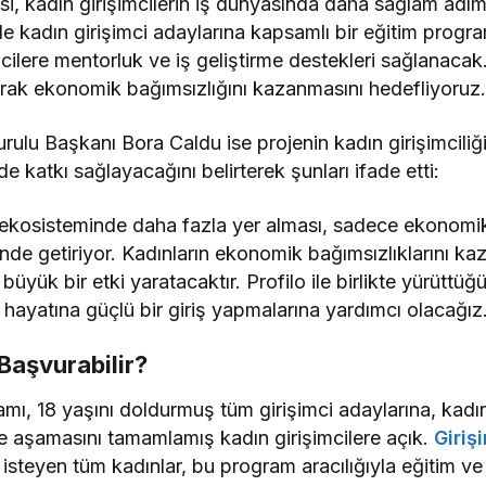
esi, kadın girişimcilerin iş dünyasında daha sağlam adım
nde kadın girişimci adaylarına kapsamlı bir eğitim prog
mcilere mentorluk ve iş geliştirme destekleri sağlanaca
rarak ekonomik bağımsızlığını kazanmasını hedefliyoruz.
rulu Başkanı Bora Caldu ise projenin kadın girişimciliğ
 katkı sağlayacağını belirterek şunları ifade etti:
ik ekosisteminde daha fazla yer alması, sadece ekonomik
e getiriyor. Kadınların ekonomik bağımsızlıklarını ka
üyük bir etki yaratacaktır. Profilo ile birlikte yürüttü
 hayatına güçlü bir giriş yapmalarına yardımcı olacağız
Başvurabilir?
amı, 18 yaşını doldurmuş tüm girişimci adaylarına, kadı
me aşamasını tamamlamış kadın girişimcilere açık.
Giriş
isteyen tüm kadınlar, bu program aracılığıyla eğitim v