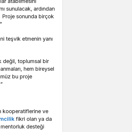
lar atabilmesini
ramı sunulacak, ardından
k. Proje sonunda birçok
”
ini teşvik etmenin yanı
 değil, toplumsal bir
zanmaları, hem bireysel
ğümüz bu proje
.”
n kooperatiflerine ve
imcilik
fikri olan ya da
e mentorluk desteği