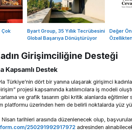
e Çok
Byart Group, 35 Yıllık Tecrübesini
Değer Öne
Global Başarıya Dönüştürüyor
Özellikte
adın Girişimciliğine Desteği
ra Kapsamlı Destek
yla Türkiye’nin dört bir yanına ulaşarak girişimci kadınl
Girişim” projesi kapsamında katılımcılara iş modeli oluş
zarlama ve grafik tasarım gibi kritik alanlarda eğitimler
 platformu üzerinden hem de belirli noktalarda yüz yüz
 8 Nisan tarihleri arasında düzenlenecek olup, başvurul
jotform.com/250291992917972
adresinden alınabilecek.