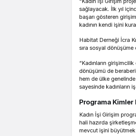
“Kadın İşi Girişim proj
sağlayacak. İlk yıl içi
başarı gösteren girişi
kadının kendi işini ku
Habitat Derneği İcra Ku
sıra sosyal dönüşüme de
“Kadınların girişimcil
dönüşümü de beraberind
hem de ülke genelinde b
sayesinde kadınların iş
Programa Kimler 
Kadın İşi Girişim progr
hali hazırda şirketleş
mevcut işini büyütmek 