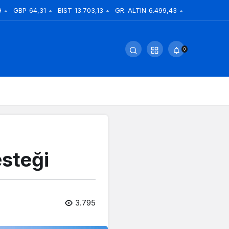
9
GBP
64,31
BIST
13.703,13
GR. ALTIN
6.499,43
0
esteği
3.795