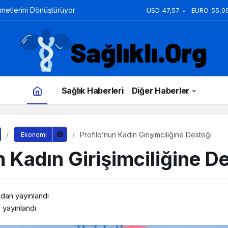
zmetlerini Dönüştürüyor
USD
47,57
EURO
55,0
Sağlık Haberleri
Diğer Haberler
Profilo’nun Kadın Girişimciliğine Desteği
Ekonomi
n Kadın Girişimciliğine D
ndan yayınlandı
6
yayınlandı