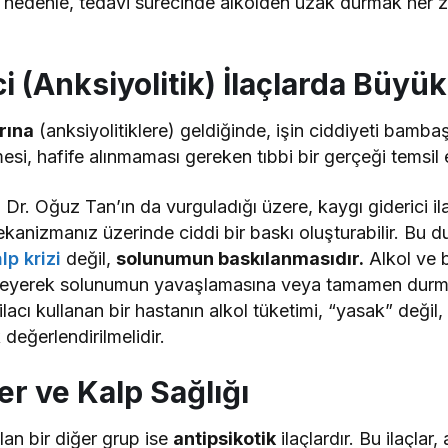
u nedenle, tedavi sürecinde alkolden uzak durmak her z
i (Anksiyolitik) İlaçlarda Büyük
rına
(anksiyolitiklere) geldiğinde, işin ciddiyeti bambaş
si, hafife alınmaması gereken tıbbi bir gerçeği temsil 
 Dr. Oğuz Tan’ın da vurguladığı üzere, kaygı giderici ila
anizmanız üzerinde ciddi bir baskı oluşturabilir. Bu d
lp krizi
değil,
solunumun baskılanmasıdır.
Alkol ve b
ileyerek solunumun yavaşlamasına veya tamamen durmas
acı kullanan bir hastanın alkol tüketimi, “yasak” değil, 
değerlendirilmelidir.
er ve Kalp Sağlığı
lan bir diğer grup ise
antipsikotik
ilaçlardır. Bu ilaçlar,