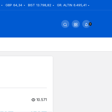
GBP
64,34
BIST
13.798,82
GR. ALTIN
6.495,41
0
10.571