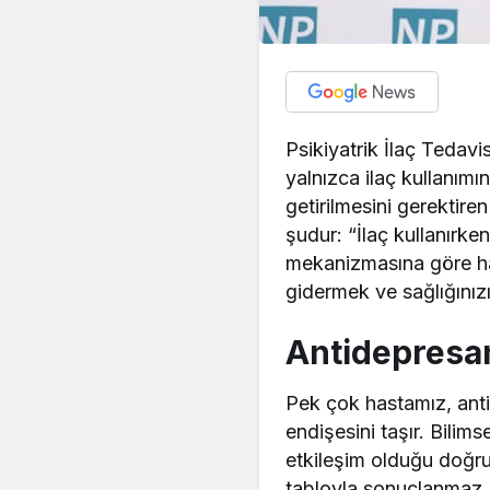
Psikiyatrik İlaç Tedavi
yalnızca ilaç kullanımı
getirilmesini gerektiren
şudur: “İlaç kullanırke
mekanizmasına göre ha
gidermek ve sağlığınız
Antidepresan
Pek çok hastamız, anti
endişesini taşır. Bilims
etkileşim olduğu doğru
tabloyla sonuçlanmaz.