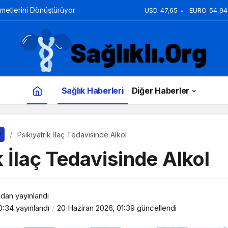
zmetlerini Dönüştürüyor
USD
47,65
EURO
54,94
Sağlık Haberleri
Diğer Haberler
Psikiyatrik İlaç Tedavisinde Alkol
k İlaç Tedavisinde Alkol
ndan yayınlandı
0:34
yayınlandı
20 Haziran 2026, 01:39
güncellendi