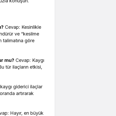
uzla konuşun.
u?
Cevap: Kesinlikle
öndürür ve “kesilme
n talimatına göre
lur mu?
Cevap: Kaygı
 tür ilaçların etkisi,
kaygı giderici ilaçlar
 oranda artırarak
ap: Hayır, en büyük