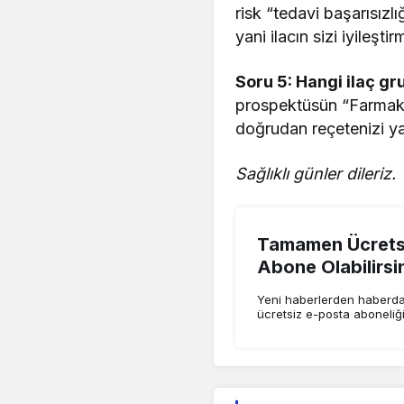
risk “tedavi başarısızl
yani ilacın sizi iyileşti
Soru 5: Hangi ilaç gr
prospektüsün “Farmako
doğrudan reçetenizi ya
Sağlıklı günler dileriz.
Tamamen Ücretsi
Abone Olabilirsi
Yeni haberlerden haberdar
ücretsiz e-posta aboneliğ