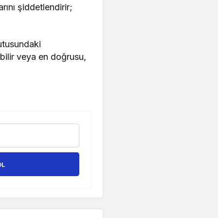
ını şiddetlendirir;
utusundaki
ilir veya en doğrusu,
OL