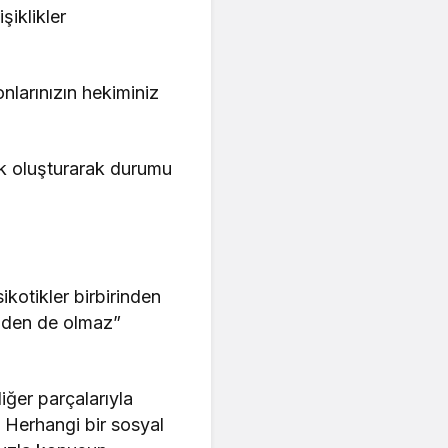
şiklikler
nlarınızın hekiminiz
ük oluşturarak durumu
sikotikler birbirinden
inden de olmaz”
iğer parçalarıyla
r. Herhangi bir sosyal