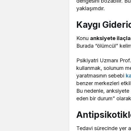
dengesini bozabilir. B
yaklaşımdır.
Kaygı Gideric
Konu
anksiyete ilaçla
Burada “ölümcül” kelime
Psikiyatri Uzmanı Prof.
kullanmak, solunum mek
yaratmasının sebebi
ka
benzer merkezleri etk
Bu nedenle, anksiyete il
eden bir durum” olarak 
Antipsikotikl
Tedavi sürecinde yer a