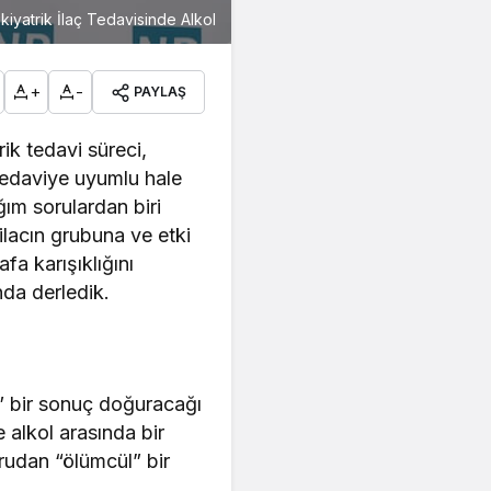
ikiyatrik İlaç Tedavisinde Alkol
+
-
PAYLAŞ
ik tedavi süreci,
 tedaviye uyumlu hale
ığım sorulardan biri
 ilacın grubuna ve etki
fa karışıklığını
nda derledik.
l” bir sonuç doğuracağı
e alkol arasında bir
rudan “ölümcül” bir