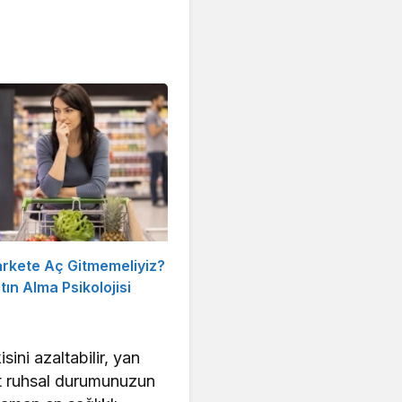
rkete Aç Gitmemeliyiz?
ın Alma Psikolojisi
sini azaltabilir, yan
cut ruhsal durumunuzun