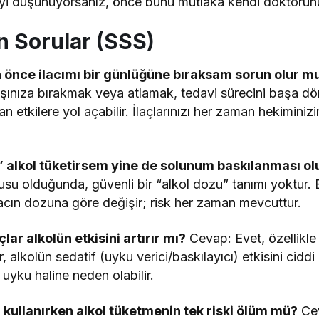
yi düşünüyorsanız, önce bunu mutlaka kendi doktorun
n Sorular (SSS)
n önce ilacımı bir günlüğüne bıraksam sorun olur m
 başınıza bırakmak veya atlamak, tedavi sürecini başa d
n etkilere yol açabilir. İlaçlarınızı her zaman hekiminizi
” alkol tüketirsem yine de solunum baskılanması o
usu olduğunda, güvenli bir “alkol dozu” tanımı yoktur. Bu
lacın dozuna göre değişir; risk her zaman mevcuttur.
çlar alkolün etkisini artırır mı?
Cevap: Evet, özellikle 
, alkolün sedatif (uyku verici/baskılayıcı) etkisini ciddi
uyku haline neden olabilir.
kullanırken alkol tüketmenin tek riski ölüm mü?
Cev