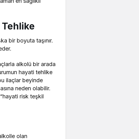
aman en sağlıklı
 Tehlike
ka bir boyuta taşınır.
eder.
çlarla alkolü bir arada
urumun hayati tehlike
u ilaçlar beyinde
ına neden olabilir.
“hayati risk teşkil
 alkolle olan