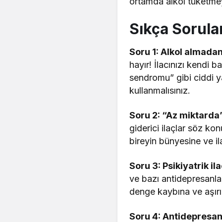
ortamda alkol tüketme
Sıkça Sorula
Soru 1: Alkol almada
hayır! İlacınızı kendi
sendromu” gibi ciddi ya
kullanmalısınız.
Soru 2: “Az miktarda
giderici ilaçlar söz kon
bireyin bünyesine ve i
Soru 3: Psikiyatrik ila
ve bazı antidepresanlar
denge kaybına ve aşırı 
Soru 4: Antidepresan 