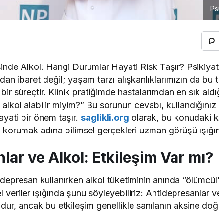
Ps
sinde Alkol: Hangi Durumlar Hayati Risk Taşır? Psikiyatr
ndan ibaret değil; yaşam tarzı alışkanlıklarımızın da bu
 bir süreçtir. Klinik pratiğimde hastalarımdan en sık ald
n alkol alabilir miyim?” Bu sorunun cevabı, kullandığınız
yati bir önem taşır.
saglikli.org
olarak, bu konudaki ka
ı korumak adına bilimsel gerçekleri uzman görüşü ışığı
lar ve Alkol: Etkileşim Var mı?
depresan kullanırken alkol tüketiminin anında “ölümcü
el veriler ışığında şunu söyleyebiliriz: Antidepresanlar v
dur, ancak bu etkileşim genellikle sanılanın aksine doğ