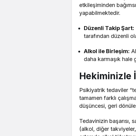
etkileşiminden bağımsız
yapabilmektedir.
Düzenli Takip Şart:
tarafından düzenli ol
Alkol ile Birleşim:
Al
daha karmaşık hale ge
Hekiminizle 
Psikiyatrik tedaviler “t
tamamen farklı çalışma
düşüncesi, geri dönülem
Tedavinizin başarısı, s
(alkol, diğer takviyeler