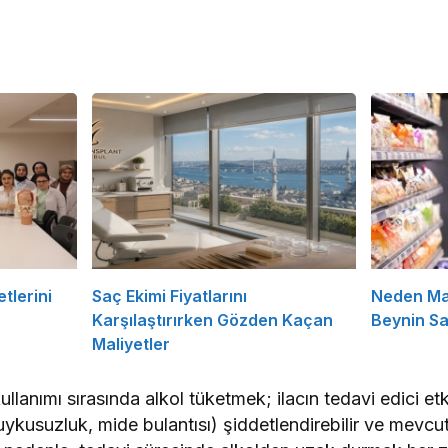
tlerini
Saç Ekimi Fiyatlarını
Neden Ma
Karşılaştırırken Gözden Kaçan
Beynin Sat
Maliyetler
lanımı sırasında alkol tüketmek; ilacın tedavi edici etki
 uykusuzluk, mide bulantısı) şiddetlendirebilir ve mev