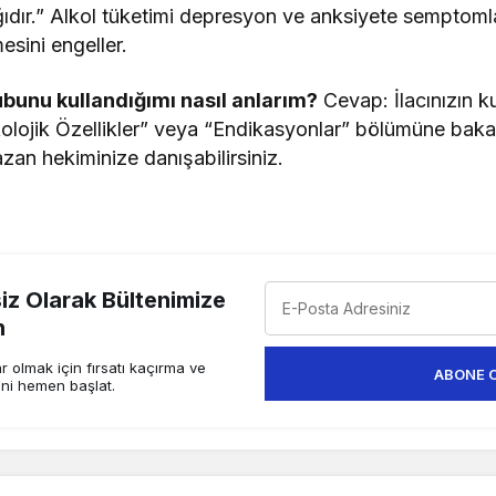
ığıdır.” Alkol tüketimi depresyon ve anksiyete semptomlar
rmesini engeller.
ubunu kullandığımı nasıl anlarım?
Cevap: İlacınızın k
lojik Özellikler” veya “Endikasyonlar” bölümüne bakab
zan hekiminize danışabilirsiniz.
z Olarak Bültenimize
n
 olmak için fırsatı kaçırma ve
ABONE 
ini hemen başlat.