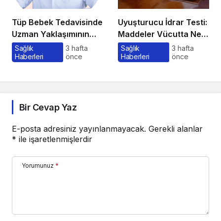
Tüp Bebek Tedavisinde
Uyuşturucu İdrar Testi:
Uzman Yaklaşımının
Maddeler Vücutta Ne
Önemi ve Bilinmesi
Kadar Kalır, Süreç
Sağlık
3 hafta
Sağlık
3 hafta
Haberleri
önce
Haberleri
önce
Gerekenler
Nasıl İşler?
Bir Cevap Yaz
E-posta adresiniz yayınlanmayacak.
Gerekli alanlar
*
ile işaretlenmişlerdir
Yorumunuz
*