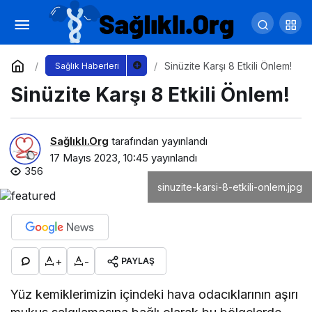
Antalya Büyükşehir'den engelli bireylere
ücretsiz diş tedavisi
Yorum Yap
Paylaş
Sinüzite Karşı 8 Etkili Önlem!
Sağlık Haberleri
Sinüzite Karşı 8 Etkili Önlem!
Sağlıklı.Org
tarafından yayınlandı
17 Mayıs 2023, 10:45
yayınlandı
356
sinuzite-karsi-8-etkili-onlem.jpg
+
-
PAYLAŞ
Yüz kemiklerimizin içindeki hava odacıklarının aşırı