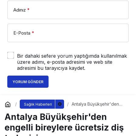
Adınız
*
E-Posta
*
Bir dahaki sefere yorum yaptığımda kullanılmak
üzere adımı, e-posta adresimi ve web site
adresimi bu tarayıcıya kaydet.
YORUM GÖNDER
Antalya Büyükşehir'den
Sağlık Haberleri
engelli bireylere ücretsiz diş
Antalya Büyükşehir'den
tedavisi
engelli bireylere ücretsiz diş