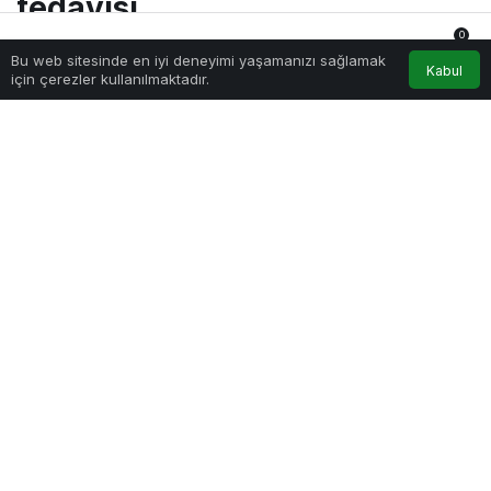
tedavisi
0
Bu web sitesinde en iyi deneyimi yaşamanızı sağlamak
Anasayfa
Akış
Hesabım
Bildirimler
Kabul
Sağlıklı.Org
tarafından yayınlandı
için çerezler kullanılmaktadır.
17 Mayıs 2023, 10:45
yayınlandı
322
antalya-buyuksehirden-engelli-bireylere-ucretsiz-dis-
tedavisi.jpg