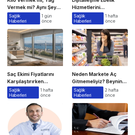
Kilo Vermek mi, Yağ
Dijitalleşme Ebelik
Vermek mi? Aynı Şey
Hizmetlerini
Sanıyoruz Ama Değil!
Dönüştürüyor
Sağlık
1 gün
Sağlık
1 hafta
Haberleri
önce
Haberleri
önce
Saç Ekimi Fiyatlarını
Neden Markete Aç
Karşılaştırırken
Gitmemeliyiz? Beynin
Gözden Kaçan
Satın Alma Psikolojisi
Sağlık
1 hafta
Sağlık
2 hafta
Haberleri
önce
Haberleri
önce
Maliyetler