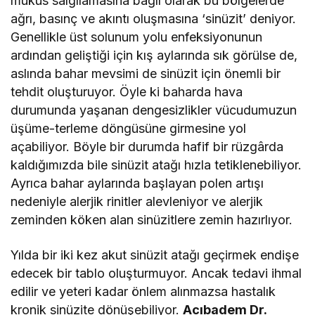
mukus salgılamasına bağlı olarak bu bölgelerde
ağrı, basınç ve akıntı oluşmasına ‘sinüzit’ deniyor.
Genellikle üst solunum yolu enfeksiyonunun
ardından geliştiği için kış aylarında sık görülse de,
aslında bahar mevsimi de sinüzit için önemli bir
tehdit oluşturuyor. Öyle ki baharda hava
durumunda yaşanan dengesizlikler vücudumuzun
üşüme-terleme döngüsüne girmesine yol
açabiliyor. Böyle bir durumda hafif bir rüzgârda
kaldığımızda bile sinüzit atağı hızla tetiklenebiliyor.
Ayrıca bahar aylarında başlayan polen artışı
nedeniyle alerjik rinitler alevleniyor ve alerjik
zeminden köken alan sinüzitlere zemin hazırlıyor.
Yılda bir iki kez akut sinüzit atağı geçirmek endişe
edecek bir tablo oluşturmuyor. Ancak tedavi ihmal
edilir ve yeteri kadar önlem alınmazsa hastalık
kronik sinüzite dönüşebiliyor.
Acıbadem Dr.