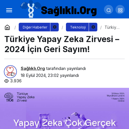
Questyle ve Sennheiser’dan Ses Kalitesini
Zirveye Taşıyan Şehre Dönüş Fırsatları
Yorum Yap
Paylaş
Türkiye
Diğer Haberler
Teknoloji
Yapay
Türkiye Yapay Zeka Zirvesi –
Zeka
Zirvesi –
2024
2024 İçin Geri Sayım!
İçin Geri
Sayım!
Sağlıklı.Org
tarafından yayınlandı
18 Eylül 2024, 23:02
yayınlandı
3.936