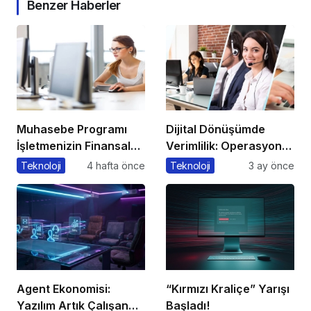
Benzer Haberler
Muhasebe Programı
Dijital Dönüşümde
İşletmenizin Finansal
Verimlilik: Operasyonel
Yönetiminde Devrim
Süreçleri Tek
Teknoloji
4 hafta önce
Teknoloji
3 ay önce
Yaratacak Çözüm
Merkezden Yönetin
Agent Ekonomisi:
“Kırmızı Kraliçe” Yarışı
Yazılım Artık Çalışan
Başladı!