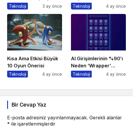
Gibi ‘Görev’ Alıyor
Teknoloji
3 ay önce
Teknoloji
4 ay önce
Kısa Ama Etkisi Büyük
AI Girişimlerinin %90’ı
10 Oyun Önerisi
Neden ‘Wrapper’
Kalıyor?
Teknoloji
4 ay önce
Teknoloji
4 ay önce
Bir Cevap Yaz
E-posta adresiniz yayınlanmayacak.
Gerekli alanlar
*
ile işaretlenmişlerdir