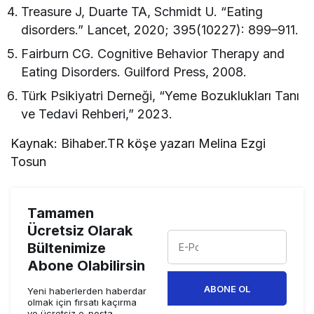
Treasure J, Duarte TA, Schmidt U. “Eating
disorders.” Lancet, 2020; 395(10227): 899–911.
Fairburn CG. Cognitive Behavior Therapy and
Eating Disorders. Guilford Press, 2008.
Türk Psikiyatri Derneği, “Yeme Bozuklukları Tanı
ve Tedavi Rehberi,” 2023.
Kaynak: Bihaber.TR köşe yazarı Melina Ezgi
Tosun
Tamamen
Ücretsiz Olarak
Bültenimize
Abone Olabilirsin
ABONE OL
Yeni haberlerden haberdar
olmak için fırsatı kaçırma
ve ücretsiz e-posta