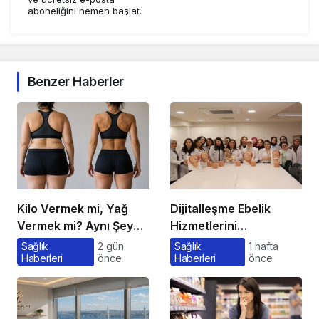
aboneliğini hemen başlat.
Benzer Haberler
Kilo Vermek mi, Yağ
Dijitalleşme Ebelik
Vermek mi? Aynı Şey
Hizmetlerini
Sanıyoruz Ama Değil!
Dönüştürüyor
Sağlık
2 gün
Sağlık
1 hafta
Haberleri
önce
Haberleri
önce