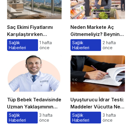
Saç Ekimi Fiyatlarını
Neden Markete Aç
Karşılaştırırken
Gitmemeliyiz? Beynin
Gözden Kaçan
Satın Alma Psikolojisi
Sağlık
1 hafta
Sağlık
2 hafta
Haberleri
önce
Haberleri
önce
Maliyetler
Tüp Bebek Tedavisinde
Uyuşturucu İdrar Testi:
Uzman Yaklaşımının
Maddeler Vücutta Ne
Önemi ve Bilinmesi
Kadar Kalır, Süreç
Sağlık
3 hafta
Sağlık
3 hafta
Haberleri
önce
Haberleri
önce
Gerekenler
Nasıl İşler?