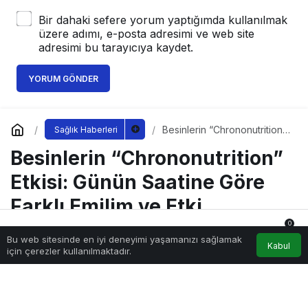
Bir dahaki sefere yorum yaptığımda kullanılmak
üzere adımı, e-posta adresimi ve web site
adresimi bu tarayıcıya kaydet.
YORUM GÖNDER
Besinlerin “Chrononutrition”
Sağlık Haberleri
Etkisi: Günün Saatine Göre
Besinlerin “Chrononutrition”
Farklı Emilim ve Etki
Etkisi: Günün Saatine Göre
Farklı Emilim ve Etki
0
Bu web sitesinde en iyi deneyimi yaşamanızı sağlamak
Anasayfa
Akış
Hesabım
Bildirimler
Kabul
için çerezler kullanılmaktadır.
Sağlıklı.Org
tarafından yayınlandı
12 Ekim 2025, 00:21
yayınlandı
1.793