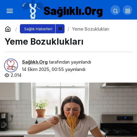
Besinlerin “Chrononutrition” Etkisi: Günün
Saatine Göre Farklı Emilim ve Etki
Yorum Yap
Paylaş
Yeme Bozuklukları
Sağlık Haberleri
Yeme Bozuklukları
Sağlıklı.Org
tarafından yayınlandı
14 Ekim 2025, 00:55
yayınlandı
2.014