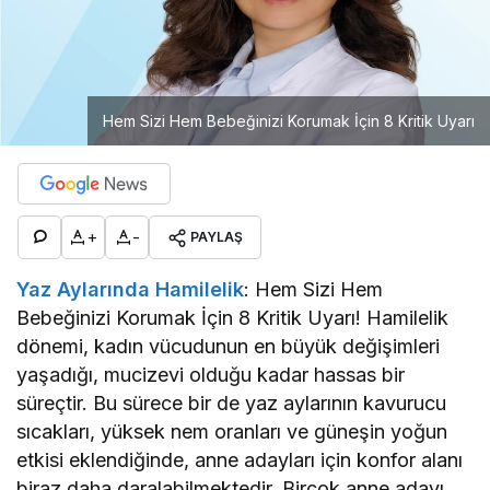
Hem Sizi Hem Bebeğinizi Korumak İçin 8 Kritik Uyarı
+
-
PAYLAŞ
Yaz Aylarında Hamilelik
: Hem Sizi Hem
Bebeğinizi Korumak İçin 8 Kritik Uyarı! Hamilelik
dönemi, kadın vücudunun en büyük değişimleri
yaşadığı, mucizevi olduğu kadar hassas bir
süreçtir. Bu sürece bir de yaz aylarının kavurucu
sıcakları, yüksek nem oranları ve güneşin yoğun
etkisi eklendiğinde, anne adayları için konfor alanı
biraz daha daralabilmektedir. Birçok anne adayı,