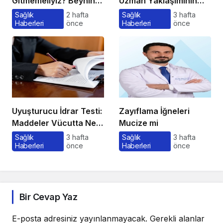
Gitmemeliyiz? Beynin
Uzman Yaklaşımının
Satın Alma Psikolojisi
Önemi ve Bilinmesi
Sağlık
2 hafta
Sağlık
3 hafta
Haberleri
önce
Haberleri
önce
Gerekenler
Uyuşturucu İdrar Testi:
Zayıflama İğneleri
Maddeler Vücutta Ne
Mucize mi
Kadar Kalır, Süreç
Sağlık
3 hafta
Sağlık
3 hafta
Haberleri
önce
Haberleri
önce
Nasıl İşler?
Bir Cevap Yaz
E-posta adresiniz yayınlanmayacak.
Gerekli alanlar