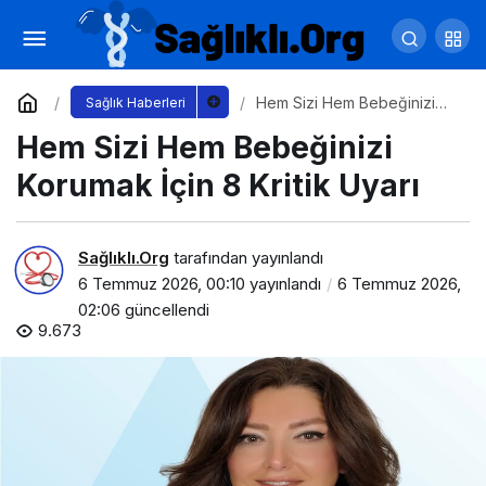
Sıcak Çarpmasına Karşı Ebeveynlere Hayati
Uyarılar
Yorum Yap
Paylaş
Hem Sizi Hem Bebeğinizi
Sağlık Haberleri
Korumak İçin 8 Kritik Uyarı
Hem Sizi Hem Bebeğinizi
Korumak İçin 8 Kritik Uyarı
Sağlıklı.Org
tarafından yayınlandı
6 Temmuz 2026, 00:10
yayınlandı
6 Temmuz 2026,
02:06
güncellendi
9.673