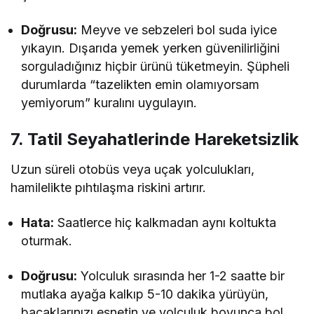
Doğrusu:
Meyve ve sebzeleri bol suda iyice
yıkayın. Dışarıda yemek yerken güvenilirliğini
sorguladığınız hiçbir ürünü tüketmeyin. Şüpheli
durumlarda “tazelikten emin olamıyorsam
yemiyorum” kuralını uygulayın.
7. Tatil Seyahatlerinde Hareketsizlik
Uzun süreli otobüs veya uçak yolculukları,
hamilelikte pıhtılaşma riskini artırır.
Hata:
Saatlerce hiç kalkmadan aynı koltukta
oturmak.
Doğrusu:
Yolculuk sırasında her 1-2 saatte bir
mutlaka ayağa kalkıp 5-10 dakika yürüyün,
bacaklarınızı esnetin ve yolculuk boyunca bol