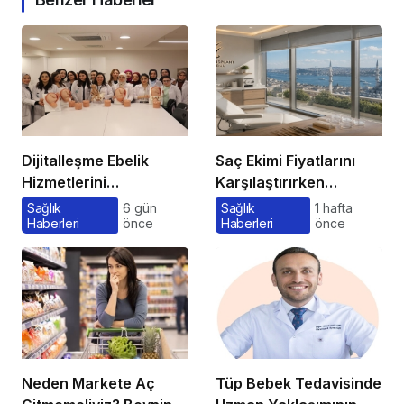
Dijitalleşme Ebelik
Saç Ekimi Fiyatlarını
Hizmetlerini
Karşılaştırırken
Dönüştürüyor
Gözden Kaçan
Sağlık
6 gün
Sağlık
1 hafta
Haberleri
önce
Haberleri
önce
Maliyetler
Neden Markete Aç
Tüp Bebek Tedavisinde