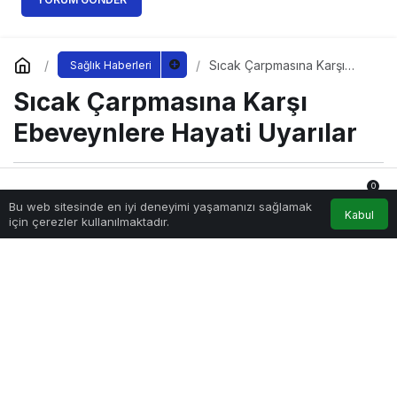
Sıcak Çarpmasına Karşı
Sağlık Haberleri
Ebeveynlere Hayati Uyarılar
Sıcak Çarpmasına Karşı
Ebeveynlere Hayati Uyarılar
0
Sağlıklı.Org
tarafından yayınlandı
Bu web sitesinde en iyi deneyimi yaşamanızı sağlamak
1 Temmuz 2026, 00:08
yayınlandı
1 Temmuz 2026,
Anasayfa
Akış
Hesabım
Bildirimler
Kabul
için çerezler kullanılmaktadır.
01:14
güncellendi
9.340