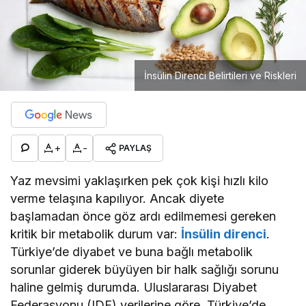
İnsülin Direnci Belirtileri ve Riskleri
+
-
PAYLAŞ
Yaz mevsimi yaklaşırken pek çok kişi hızlı kilo
verme telaşına kapılıyor. Ancak diyete
başlamadan önce göz ardı edilmemesi gereken
kritik bir metabolik durum var:
İnsülin direnci
.
Türkiye’de diyabet ve buna bağlı metabolik
sorunlar giderek büyüyen bir halk sağlığı sorunu
haline gelmiş durumda. Uluslararası Diyabet
Federasyonu (IDF) verilerine göre, Türkiye’de