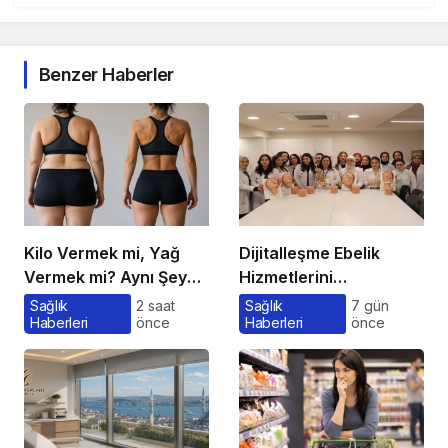
Benzer Haberler
Kilo Vermek mi, Yağ
Dijitalleşme Ebelik
Vermek mi? Aynı Şey
Hizmetlerini
Sanıyoruz Ama Değil!
Dönüştürüyor
Sağlık
2 saat
Sağlık
7 gün
Haberleri
önce
Haberleri
önce