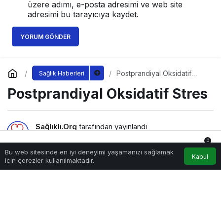
üzere adımı, e-posta adresimi ve web site
adresimi bu tarayıcıya kaydet.
YORUM GÖNDER
Postprandiyal Oksidatif
Sağlık Haberleri
Stres
Postprandiyal Oksidatif Stres
Sağlıklı.Org
tarafından yayınlandı
17 Mayıs 2026, 12:23
yayınlandı
0
3.812
Bu web sitesinde en iyi deneyimi yaşamanızı sağlamak
Anasayfa
Akış
Hesabım
Bildirimler
Kabul
için çerezler kullanılmaktadır.