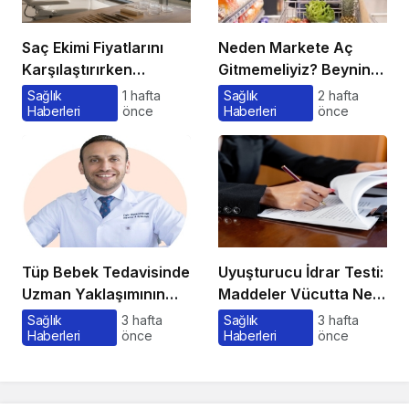
Saç Ekimi Fiyatlarını
Neden Markete Aç
Karşılaştırırken
Gitmemeliyiz? Beynin
Gözden Kaçan
Satın Alma Psikolojisi
Sağlık
1 hafta
Sağlık
2 hafta
Haberleri
önce
Haberleri
önce
Maliyetler
Tüp Bebek Tedavisinde
Uyuşturucu İdrar Testi:
Uzman Yaklaşımının
Maddeler Vücutta Ne
Önemi ve Bilinmesi
Kadar Kalır, Süreç
Sağlık
3 hafta
Sağlık
3 hafta
Haberleri
önce
Haberleri
önce
Gerekenler
Nasıl İşler?